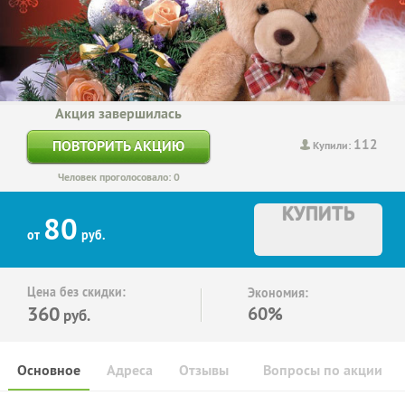
Акция завершилась
112
ПОВТОРИТЬ АКЦИЮ
Купили:
Человек проголосовало: 0
КУПИТЬ
80
от
руб.
Цена без скидки:
Экономия:
360
60%
руб.
Основное
Адреса
Отзывы
Вопросы по акции