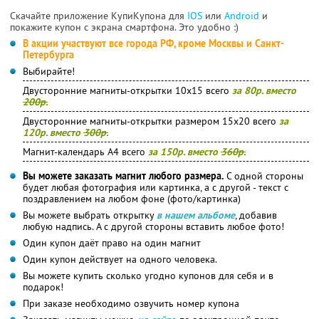
Скачайте приложение КупиКупона для
IOS
или
Android
и
покажите купон с экрана смартфона. Это удобно :)
В акции участвуют все города РФ, кроме Москвы и Санкт-
Петербурга
Выбирайте!
Двусторонние магниты-открытки 10х15 всего
за 80р. вместо
200р.
Двусторонние магниты-открытки размером 15х20 всего
за
120р. вместо
300р.
Магнит-календарь А4 всего
за 150р. вместо
360р.
Вы можете заказать магнит любого размера.
С одной стороны
будет любая фотография или картинка, а с другой - текст с
поздравлением на любом фоне (фото/картинка)
Вы можете выбрать открытку
в нашем альбоме
, добавив
любую надпись. А с другой стороны вставить любое фото!
Один купон даёт право на один магнит
Один купон действует на одного человека.
Вы можете купить сколько угодно купонов для себя и в
подарок!
При заказе необходимо озвучить номер купона