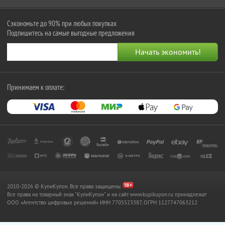
Сэкономьте до 90% при любых покупках
Подпишитесь на самые выгодные предложения
Принимаем к оплате:
2010-2026 © КупиКупон. Все права защищены.
Все права на товарный знак "КупиКупон" и на сайт www.kupikupon.ru принадлежат
OOO «Агентство цифровых решений» ИНН 7705523387, ОГРН 1127747063212