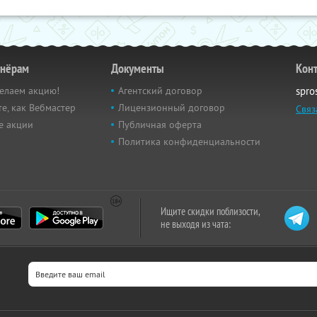
тнёрам
Документы
Кон
елаем акцию!
Агентский договор
spro
е, как Вебмастер
Лицензионный договор
Связ
е акции
Публичная оферта
Политика конфиденциальности
Ищите скидки поблизости,
не выходя из чата: