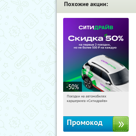
Похожие акции:
-50
%
Поездки на автомобилях
14:39:41
Получи первым!
каршеринга «Ситидрайв»
Россия
Промокод