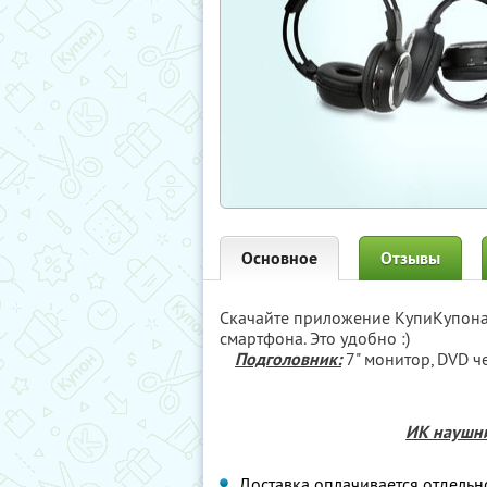
Основное
Отзывы
Скачайте приложение КупиКупон
смартфона. Это удобно :)
Подголовник:
7" монитор, DVD ч
ИК наушн
Доставка оплачивается отдельн