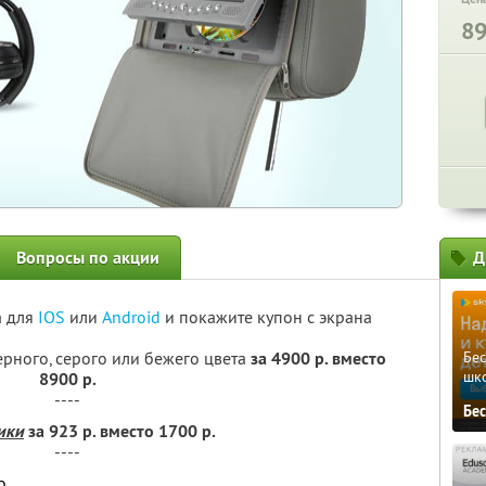
8
Вопросы по акции
Д
а для
IOS
или
Android
и покажите купон с экрана
ерного, серого или бежего цвета
за 4900 р. вместо
Бе
шк
8900 р.
----
Бе
ики
за 923 р. вместо 1700 р.
----
о.