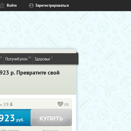
Войти
Зарегистрироваться
49
84
1
ПолучиКупон
Здоровье
923 р. Превратите свой
19
(0)
и:
923
КУПИТЬ
руб.
 без скидки: