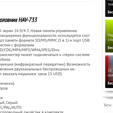
тра
Бе
оловник HAV-733
К-экран 16:9/4:3, Новая панель управления.
 расширения функциональности, используется слот
Пер
«З
арт памяти формата SD/MS/MMC (3 в 1) и порт USB.
местим с форматами
Бе
D/CDG/MP4/MP3/WMA/JPEG/Divx.
Трансмиттер может подключаться к стерео-системе
обиля.
функция (инфракрасный передатчик). Возможность
ючения двухканальных беспроводных ик-
25 
 заказать наушники: цена 25 USD).
по
ически).
Бе
тров.
я.
ый, Серый.
Теги:
SC/PAL/AUTO.
еспроводный джойстик в комплекте.