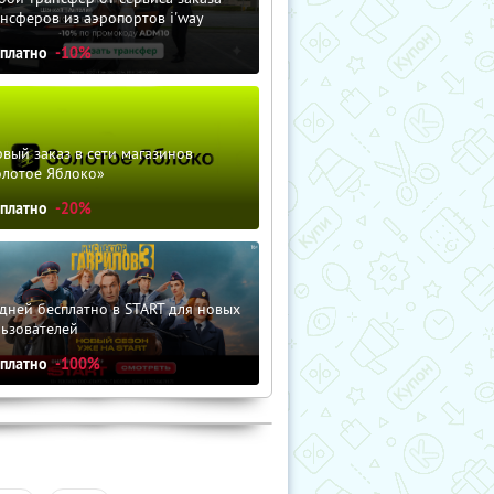
нсферов из аэропортов i'way
сплатно
-10%
вый заказ в сети магазинов
олотое Яблоко»
сплатно
-20%
дней бесплатно в START для новых
льзователей
сплатно
-100%