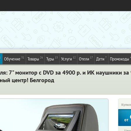
1
31
26
13
12
17
7
Обучение
Товары
Туры
Услуги
Отели
Дети
Промокоды
я: 7" монитор с DVD за 4900 р. и ИК наушники за 
ный центр! Белгород
Купил
от
Цена