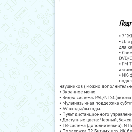
Подг
• 7" Ж
• Для
для к
• Сов
DVD/C
• FM 
автом
• ИК-
подкл
наушников ( можно дополнительно
• Экранное меню.
• Видео система: PAL/NTSC(автомат
• Мультиязычная поддержка субти
• AV входы/выходы.
• Пульт дистанционного управлени
• Доступные цвета: Черный, Бежев
• ТВ-система (дополнительно): NT
• Поддержка 32 Битных игр, ИК б