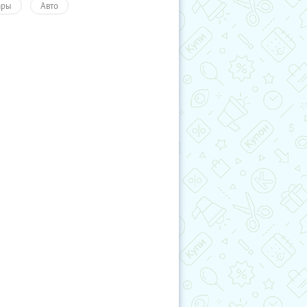
ары
Авто