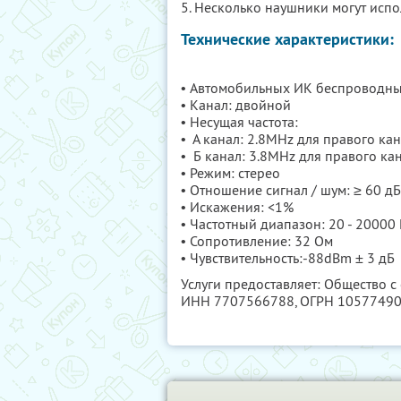
5. Несколько наушники могут исп
Технические характеристики:
• Автомобильных ИК беспроводн
• Канал: двойной
• Несущая частота:
• А канал: 2.8MHz для правого ка
• Б канал: 3.8MHz для правого ка
• Режим: стерео
• Отношение сигнал / шум: ≥ 60 дБ
• Искажения: <1%
• Частотный диапазон: 20 - 20000 
• Сопротивление: 32 Ом
• Чувствительность:-88dBm ± 3 дБ
Услуги предоставляет: Общество с
ИНН 7707566788
, ОГРН 1057749