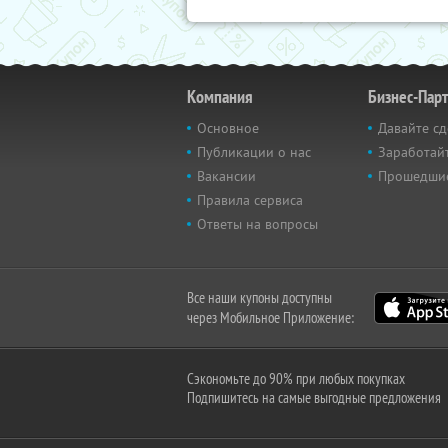
Компания
Бизнес-Пар
Основное
Давайте сд
Публикации о нас
Заработайт
Вакансии
Прошедши
Правила сервиса
Ответы на вопросы
Все наши купоны доступны
через Мобильное Приложение:
Сэкономьте до 90% при любых покупках
Подпишитесь на самые выгодные предложения