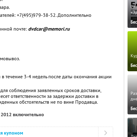
вара.
Ра
«Э
ателей: +7(495)979-38-52. Дополнительно
Бе
онной почте:
dvdcar@memori.ru
Кур
амовывоз.
Бе
я в течение 3-4 недель после даты окончания акции
 для соблюдения заявленных сроков доставки,
Ра
несет ответственности за задержки доставки в
дне
денных обстоятельств не по вине Продавца.
Бе
я 2012 включительно
ся купоном
Люб