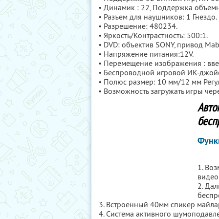
• Динамик : 2
2, Поддержка объемн
• Разъем для наушников: 1 Гнездо.
• Разрешение: 480
234.
• Яркость/Контрастность: 500:1.
• DVD: объектив SONY, привод Mab
• Напряжение питания:12V.
• Перемещение изображения : вве
• Беспроводной игровой ИК-джойс
• Полюс размер: 10 мм/12 мм Рег
• Возможность загружать игры чере
Авто
бесп
Функ
1. Во
видео
2. Да
беспр
3. Встроенный 40мм спикер майла
4. Система активного шумоподавле