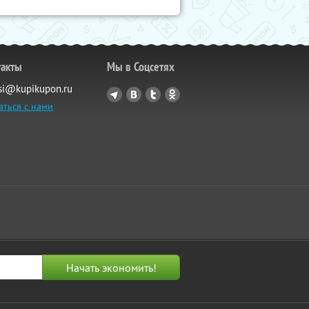
такты
Мы в Соцсетях
si@kupikupon.ru
аться с нами