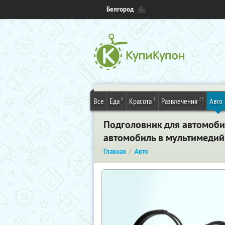
Белгород
6
1
25
Все
Еда
Красота
Развлечения
Авто
Подголовник для автомобил
автомобиль в мультимедий
Главная
Авто