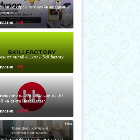
зличные курсы от онлайн-академии
дюсон»
сплатно
-5%
сы от онлайн-школы Skillfactory
сплатно
-5%
змещение вашей вакансии на 30
й на сайте HeadHunter
сплатно
-100%
ой трансфер от сервиса заказа