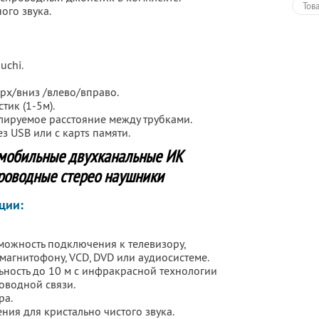
Тов
ого звука.
uchi.
рх/вниз /влево/вправо.
тик (1-5м).
улируемое расстояние между трубками.
з USB или c картs памяти.
мобильные двухканальные ИК
роводные стерео наушники
ции:
зможность подключения к телевизору,
магнитофону, VCD, DVD или аудиосистеме.
льность до 10 м с инфракрасной технологии
оводной связи.
ра.
ния для кристально чистого звука.