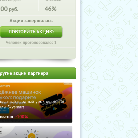
Экономия:
900
46%
руб.
Акция завершилась
ПОВТОРИТЬ АКЦИЮ
Человек проголосовало: 1
ругие акции партнера
сплатный вводный урок от онлайн-
олы Skysmart
сплатно
-100%