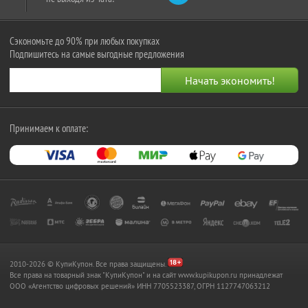
Сэкономьте до 90% при любых покупках
Подпишитесь на самые выгодные предложения
Принимаем к оплате:
2010-2026 © КупиКупон. Все права защищены.
Все права на товарный знак "КупиКупон" и на сайт www.kupikupon.ru принадлежат
OOO «Агентство цифровых решений» ИНН 7705523387, ОГРН 1127747063212