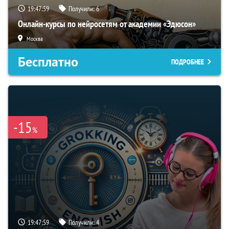
19:47:58
Получили:
6
Онлайн-курсы по нейросетям от академии «Эдюсон»
Москва
Бесплатно
ПОДРОБНЕЕ
-15
%
19:47:58
Получили:
4