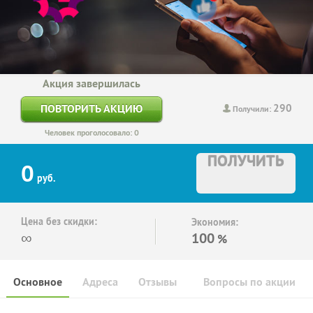
Акция завершилась
290
ПОВТОРИТЬ АКЦИЮ
Получили:
Человек проголосовало: 0
ПОЛУЧИТЬ
0
руб.
Цена без скидки:
Экономия:
∞
100
%
Основное
Адреса
Отзывы
Вопросы по акции