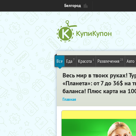
Белгород
7
1
25
Все
Еда
Красота
Развлечения
Авто
Весь мир в твоих руках! Т
«Планета»: от 7 до 36$ н
баланса! Плюс карта на 100
Главная