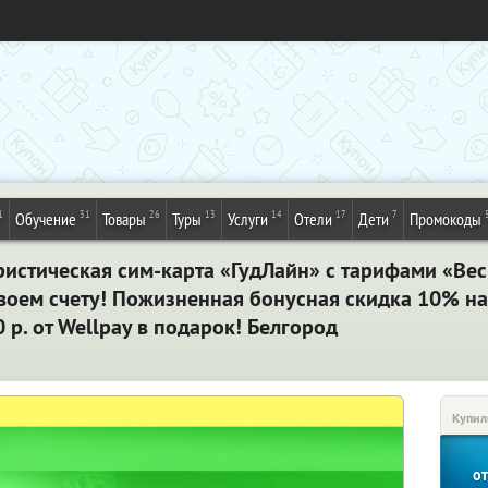
1
31
26
13
14
17
7
Обучение
Товары
Туры
Услуги
Отели
Дети
Промокоды
уристическая сим-карта «ГудЛайн» с тарифами «Вес
а твоем счету! Пожизненная бонусная скидка 10% 
 р. от Wellpay в подарок! Белгород
Купил
о