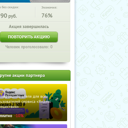
 без скидки:
Экономия:
590
76%
руб.
Акция завершилась
ПОВТОРИТЬ АКЦИЮ
Человек проголосовало: 0
ругие акции партнера
нирование отеля для всех
ьзователей сервиса «Яндекс
тешествия»
сплатно
-10%