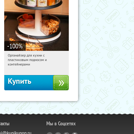
-100
%
Органайзер для кухни с
12:37:40
Получили:
312
пластиковым подносом и
Россия
контейнерами
Купить
такты
Мы в Соцсетях
si@kupikupon.ru