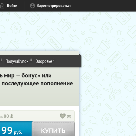
Войти
Зарегистрироваться
53
88
1
ПолучиКупон
Здоровье
ь мир — бонус» или
на последующее пополнение
80
(0)
и:
99
КУПИТЬ
т
руб.