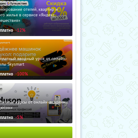
нирование отелей, квартир и
го жилья в сервисе «Яндекс
тешествия»
сплатно
-12%
сплатный вводный урок от онлайн-
олы Skysmart
сплатно
-100%
зличные курсы от онлайн-академии
дюсон»
сплатно
-5%