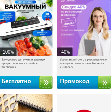
-100
%
-40
%
Вакууматор для сухих и влажных
Уроки английского с русскоязычным
12:37:40
Получили:
195
12:37:40
Получи первым!
продуктов на маркетплейсе
преподавателем от онлайн-школы
Россия
Россия
Wildberries
«Инглекс»
Бесплатно
Промокод