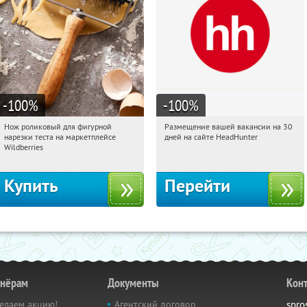
-100
%
-100
%
Нож роликовый для фигурной
Размещение вашей вакансии на 30
12:37:40
Получили:
266
12:37:40
Получили:
3
нарезки теста на маркетплейсе
дней на сайте HeadHunter
Россия
Россия
Wildberries
Купить
Перейти
тнёрам
Документы
Кон
елаем акцию!
Агентский договор
spro