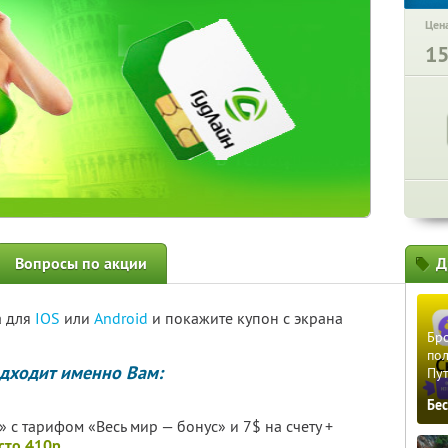
Цена
1
Вопросы по акции
Д
а для
IOS
или
Android
и покажите купон с экрана
Бро
пол
дходит именно Вам:
Пу
Бе
 с тарифом «Весь мир — бонус» и 7$ на счету +
есто 410р.