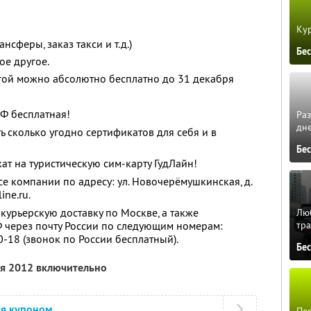
Кур
сферы, заказ такси и т.д.)
Бе
е другое.
гой можно абсолютно бесплатно до 31 декабря
РФ бесплатная!
Ра
дне
ь сколько угодно сертификатов для себя и в
Бе
т на туристическую сим-карту ГудЛайн!
е компании по адресу: ул. Новочерёмушкинская, д.
ine.ru.
курьерскую доставку по Москве, а также
Люб
Ф через почту России по следующим номерам:
тра
0-18 (звонок по России бесплатный).
Бе
ля 2012 включительно
ся купоном
Пер