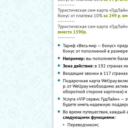
----------
Туристическая сим-карта «ГудЛайн»
бонус от платежа 10%
за 249 р. в
----------
Туристическая сим-карта «ГудЛайн
вместо 1590р.
----------
Тариф «Весь мир — бонус» пред
бонус от пополнений в размере
Например:
вы пополняете баланс
Зона действия:
в 192 странах м
Входящие звонки в 117 странах
Подарочная карта Wellpay вклю
р. от Wellpay необходимо активи
оборотной стороне карточки) и 
Услуга «VIP сервис ГудЛайн» — э
будете иметь надежную поддерж
Во время путешествия, каждый
следующими функциями:
Переводчиком;