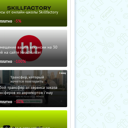
сы от онлайн-школы Skillfactory
сплатно
-5%
змещение вашей вакансии на 30
й на сайте HeadHunter
сплатно
-100%
ой трансфер от сервиса заказа
нсферов из аэропортов i'way
сплатно
-10%
вый заказ в сети магазинов