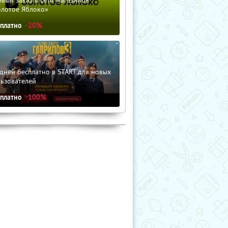
олотое Яблоко»
сплатно
-20%
дней бесплатно в START для новых
льзователей
сплатно
-100%