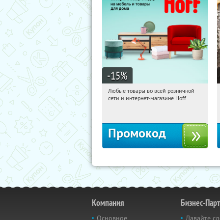
-15
%
Любые товары во всей розничной
12:37:40
Получили:
83
сети и интернет-магазине Hoff
Москва, 1-й Волоколамский проезд,
10с1
Промокод
Компания
Бизнес-Пар
Основное
Давайте сд