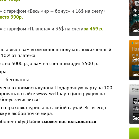
Бро
 с тарифом «Весь мир — бонус» и 16$ на счету +
ино
место 990р.
Пу
» с тарифом «Планета» и 36$ на счету
за 469 р.
Бе
оставляет вам возможность получать пожизненный
 10% от платежа.
Бе
 на 5000 р., а вам на счет приходит 5500 р.!
шк
ира.
Бе
 — бесплатны.
чена в стоимость купона. Подарочную карту на 100
ровать на сайте www. wellpay.ru (инструкция на
бонус зачислится!
Ра
то страховка туриста на любой случай. Вы всегда
«Э
ку в любой точке мира.
Бе
 абонент «ГудЛайн»
сможет воспользоваться