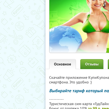
Основное
Отзывы
Скачайте приложение КупиКупон
смартфона. Это удобно :)
Выбирайте тариф который по
----------
Туристическая сим-карта «ГудЛайн»
бонус от платежа 10%
за 99 р. вм