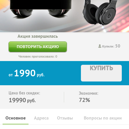
Акция завершилась
50
ПОВТОРИТЬ АКЦИЮ
Купили:
Человек проголосовало: 0
КУПИТЬ
1990
от
руб.
Цена без скидки:
Экономия:
19990
72%
руб.
Основное
Адреса
Отзывы
Вопросы по акции