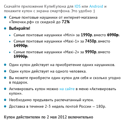
Скачайте приложение КупиКупона для
IOS
или
Android
и
покажите купон с экрана смартфона. Это удобно :)
Самые понтовые наушники от интернет-магазина
«Темочки.рф» со скидкой до
72%
Выбирайте!
Самые понтовые наушники «Mini» за
1990р.
вместо
6990р.
Самые понтовые наушники «Maxi-1» за
7450р.
вместо
14990р.
Самые понтовые наушники «Maxi-2» за
9990р.
вместо
19990р.
Один купон действует на приобретение одних наушников.
Один купон действует на одного человека.
Вы можете приобрести один купон для себя и сколько угодно
в подарок.
Активировать купон можно
на сайте
в меню «Активировать
купон».
Необходимо предъявить распечатанный купон.
Доставка в течение 2-3 недель почтой России — 180р.
Купон действителен по 2 мая 2012 включительно