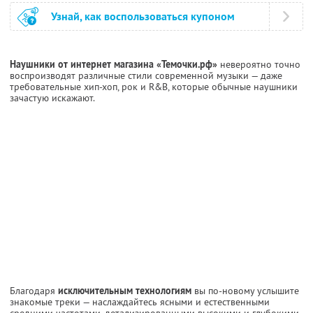
Узнай, как воспользоваться купоном
Наушники от интернет магазина «Темочки.рф»
невероятно точно
воспроизводят различные стили современной музыки — даже
требовательные хип-хоп, рок и R&B, которые обычные наушники
зачастую искажают.
Благодаря
исключительным технологиям
вы по-новому услышите
знакомые треки — наслаждайтесь ясными и естественными
средними частотами, детализированными высокими и глубокими