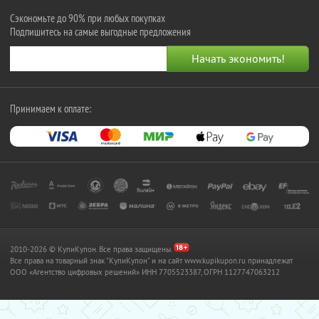
Сэкономьте до 90% при любых покупках
Подпишитесь на самые выгодные предложения
Принимаем к оплате:
2010-2026 © КупиКупон. Все права защищены.
Все права на товарный знак "КупиКупон" и на сайт www.kupikupon.ru принадлежат
OOO «Агентство цифровых решений» ИНН 7705523387, ОГРН 1127747063212