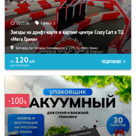
02:23:35
Купили:
8
Заезды на дрифт-карте в картинг-центре Crazy Cart в ТЦ
«Мега Гринн»
Белгород, пр-т Богдана Хмельницкого, д. 137Т, ТЦ «Мега Гринн»
120
ПОДРОБНЕЕ
от
руб.
до
1650
руб.
-100
%