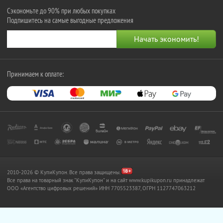
Сэкономьте до 90% при любых покупках
Подпишитесь на самые выгодные предложения
Принимаем к оплате:
2010-2026 © КупиКупон. Все права защищены.
Все права на товарный знак "КупиКупон" и на сайт www.kupikupon.ru принадлежат
OOO «Агентство цифровых решений» ИНН 7705523387, ОГРН 1127747063212