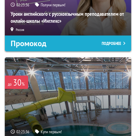
02:23:35
Получи первым!
Уроки английского с русскоязычным преподавателем от
онлайн-школы «Инглекс»
Россия
Промокод
ПОДРОБНЕЕ
30
%
до
02:23:35
Купи первым!