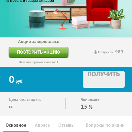
Акция завершилась
989
ПОВТОРИТЬ АКЦИЮ
Получили:
Человек проголосовало: 1
ПОЛУЧИТЬ
0
руб.
Цена без скидки:
Экономия:
∞
15
%
Основное
Адреса
Отзывы
Вопросы по акции