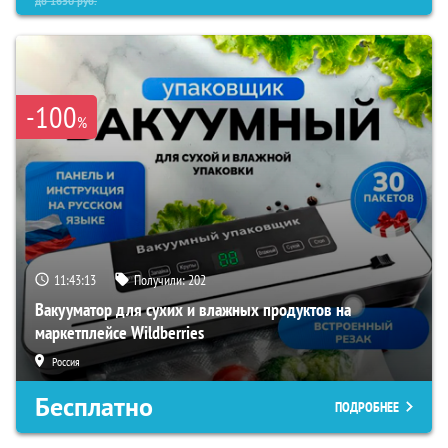
до
1650
руб.
-100
%
11:43:11
Получили:
202
Вакууматор для сухих и влажных продуктов на
маркетплейсе Wildberries
Россия
Бесплатно
ПОДРОБНЕЕ