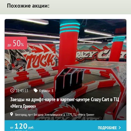
Похожие акции:
50
%
до
11:43:11
Купили:
8
Заезды на дрифт-карте в картинг-центре Crazy Cart в ТЦ
«Мега Гринн»
Белгород, пр-т Богдана Хмельницкого, д. 137Т, ТЦ «Мега Гринн»
120
ПОДРОБНЕЕ
от
руб.