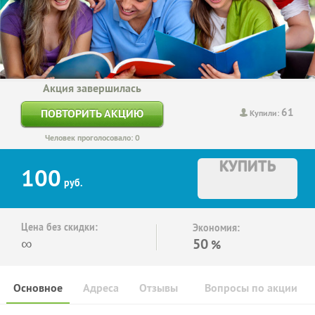
Акция завершилась
61
ПОВТОРИТЬ АКЦИЮ
Купили:
Человек проголосовало: 0
КУПИТЬ
100
руб.
Цена без скидки:
Экономия:
∞
50
%
Основное
Адреса
Отзывы
Вопросы по акции