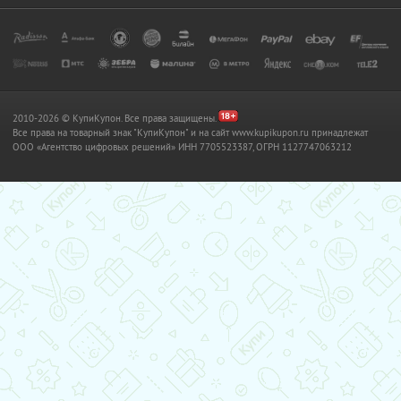
2010-2026 © КупиКупон. Все права защищены.
Все права на товарный знак "КупиКупон" и на сайт www.kupikupon.ru принадлежат
OOO «Агентство цифровых решений» ИНН 7705523387, ОГРН 1127747063212