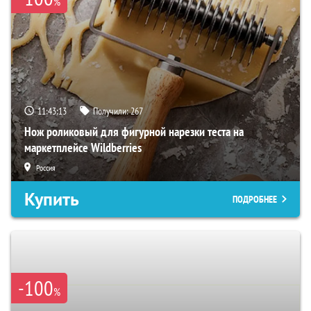
%
11:43:11
Получили:
267
Нож роликовый для фигурной нарезки теста на
маркетплейсе Wildberries
Россия
Купить
ПОДРОБНЕЕ
-100
%