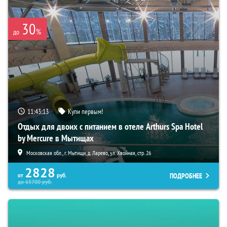
30
%
до
11:43:11
Купи первым!
Отдых для двоих с питанием в отеле Arthurs Spa Hotel
by Mercure в Мытищах
Московская обл., г. Мытищи, д. Ларево, ул. Хвойная, стр. 26
2828
ПОДРОБНЕЕ
от
руб.
до
65700
руб.