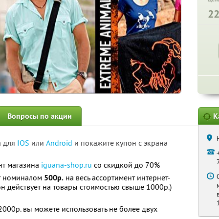
2
Вопросы по акции
К
а для
IOS
или
Android
и покажите купон с экрана
нт магазина
iguana-shop.ru
со скидкой до 70%
т номиналом
500р.
на весь ассортимент интернет-
н действует на товары стоимостью свыше 1000р.)
000р. вы можете использовать не более двух