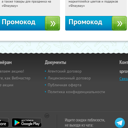
а также товары для праздника на
маркетплейсе цветов и подарков
Россия
Россия
«Флаувау»
«Флаувау»
Промокод
Промокод
тнёрам
Документы
Кон
елаем акцию!
Агентский договор
spro
е, как Вебмастер
Лицензионный договор
Связ
е акции
Публичная оферта
Политика конфиденциальности
Ищите скидки поблизости,
не выходя из чата: