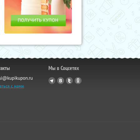
такты
Мы в Соцсетях
si@kupikupon.ru
аться с нами