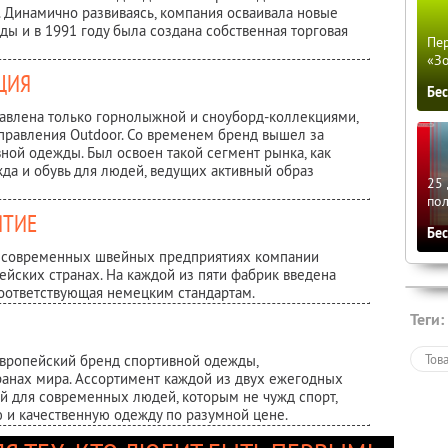
 Динамично развиваясь, компания осваивала новые
ы и в 1991 году была создана собственная торговая
Пер
«З
ЦИЯ
Бе
тавлена только горнолыжной и сноуборд-коллекциями,
правления Outdoor. Со временем бренд вышел за
ной одежды. Был освоен такой сегмент рынка, кaк
ежда и обувь для людей, ведущих активный образ
25 
по
ЯТИЕ
Бе
а современных швейных предприятиях компании
пейских странах. На каждой из пяти фабрик введена
 соответствующая немецким стандартам.
Теги:
европейский бренд спортивной одежды,
Тов
ранах мира. Ассортимент каждой из двух ежегодных
ей для современных людей, которым не чужд спорт,
 и качественную одежду по разумной цене.