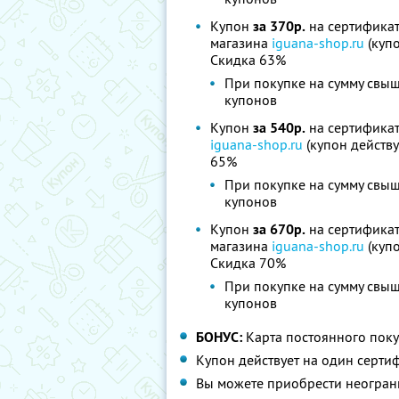
Купон
за 370р.
на сертифика
магазина
iguana-shop.ru
(купо
Скидка 63%
При покупке на сумму свыш
купонов
Купон
за 540р.
на сертифика
iguana-shop.ru
(купон действу
65%
При покупке на сумму свыш
купонов
Купон
за 670р.
на сертифика
магазина
iguana-shop.ru
(купо
Скидка 70%
При покупке на сумму свыш
купонов
БОНУС:
Карта постоянного поку
Купон действует на один серти
Вы можете приобрести неограни