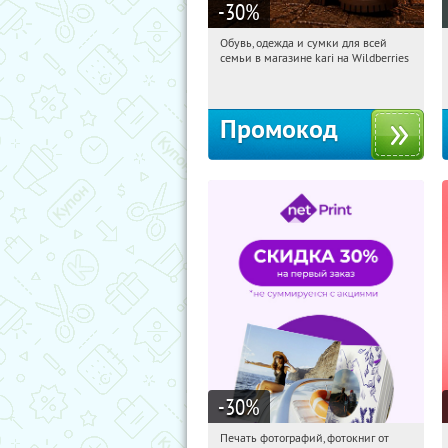
-30
%
Обувь, одежда и сумки для всей
16:03:48
Получили:
30
семьи в магазине kari на Wildberries
Россия
Промокод
-30
%
Печать фотографий, фотокниг от
16:03:48
Получили:
4