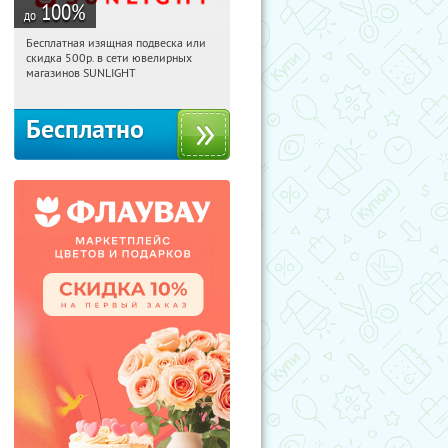
100
%
до
Бесплатная изящная подвеска или
16:03:48
Получили:
73
скидка 500р. в сети ювелирных
Россия
магазинов SUNLIGHT
Бесплатно