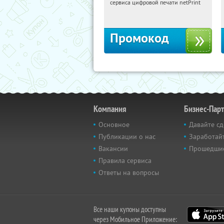
сервиса цифровой печати netPrint
Россия
Промокод
Компания
Бизнес-Пар
Основное
Давайте сд
Публикации о нас
Заработайт
Вакансии
Прошедши
Правила сервиса
Ответы на вопросы
Все наши купоны доступны
через Мобильное Приложение: