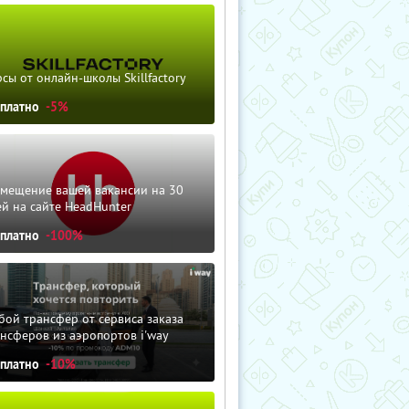
сы от онлайн-школы Skillfactory
сплатно
-5%
змещение вашей вакансии на 30
й на сайте HeadHunter
сплатно
-100%
ой трансфер от сервиса заказа
нсферов из аэропортов i'way
сплатно
-10%