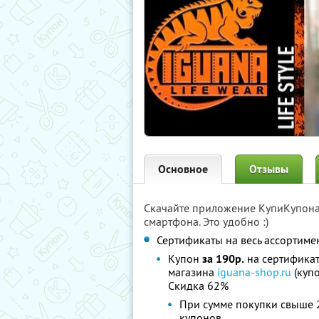
Основное
Отзывы
Скачайте приложение КупиКупон
смартфона. Это удобно :)
Сертификаты на весь ассортиме
Купон
за 190р.
на сертифика
магазина
iguana-shop.ru
(купо
Скидка 62%
При сумме покупки свыше 2
купонов