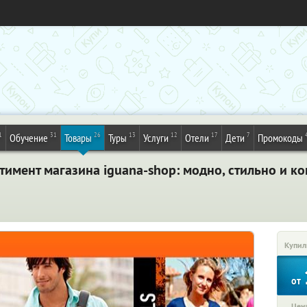
1
31
26
13
12
17
7
Обучение
Товары
Туры
Услуги
Отели
Дети
Промокоды
тимент магазина iguana-shop: модно, стильно и 
Купил
от
Цена