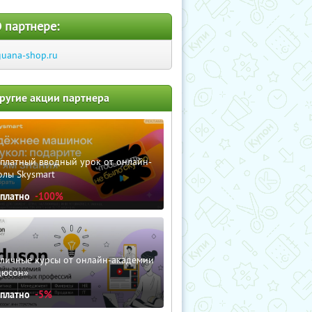
 партнере:
guana-shop.ru
ругие акции партнера
сплатный вводный урок от онлайн-
олы Skysmart
сплатно
-100%
зличные курсы от онлайн-академии
дюсон»
сплатно
-5%