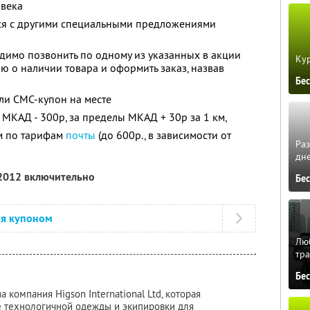
овека
тся с другими специальными предложениями
димо позвонить по одному из указанных в акции
Кур
ю о наличии товара и оформить заказ, назвав
Бе
ли СМС-купон на месте
 МКАД - 300р, за пределы МКАД + 30р за 1 км,
ам по тарифам
почты
(до 600р., в зависимости от
Ра
дне
 2012 включительно
Бе
ся купоном
Люб
тра
Бе
 компания Higson International Ltd, которая
е технологичной одежды и экипировки для