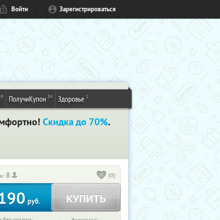
Войти
Зарегистрироваться
49
84
1
ПолучиКупон
Здоровье
комфортно!
Скидка до 70%
.
8
(0)
и:
190
КУПИТЬ
руб.
 без скидки: