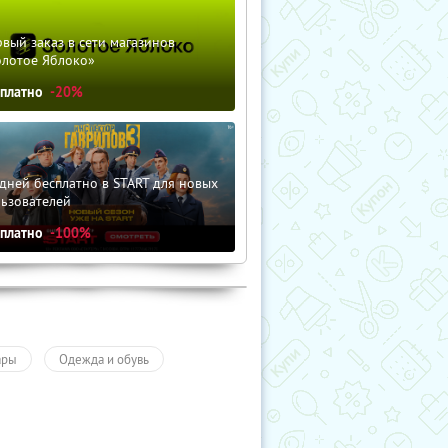
вый заказ в сети магазинов
олотое Яблоко»
сплатно
-20%
дней бесплатно в START для новых
льзователей
сплатно
-100%
ары
Одежда и обувь