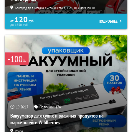
Белгород, пр-т Богдана Хмельницкого, д. 137Т, ТЦ «Мега Гринн»
120
ПОДРОБНЕЕ
от
руб.
до
1650
руб.
-100
%
19:36:16
Получили:
174
Вакууматор для сухих и влажных продуктов на
маркетплейсе Wildberries
Россия