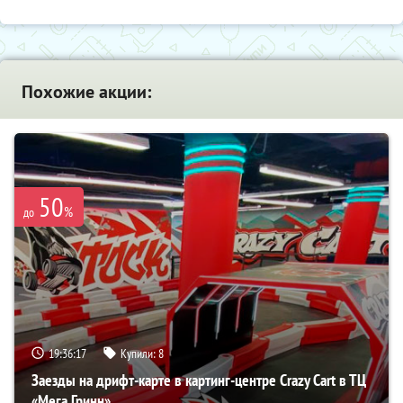
Похожие акции:
50
%
до
19:36:16
Купили:
8
Заезды на дрифт-карте в картинг-центре Crazy Cart в ТЦ
«Мега Гринн»