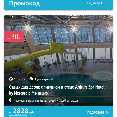
Промокод
ПОДРОБНЕЕ
30
%
до
19:36:16
Купи первым!
Отдых для двоих с питанием в отеле Arthurs Spa Hotel
by Mercure в Мытищах
Московская обл., г. Мытищи, д. Ларево, ул. Хвойная, стр. 26
2828
ПОДРОБНЕЕ
от
руб.
до
65700
руб.