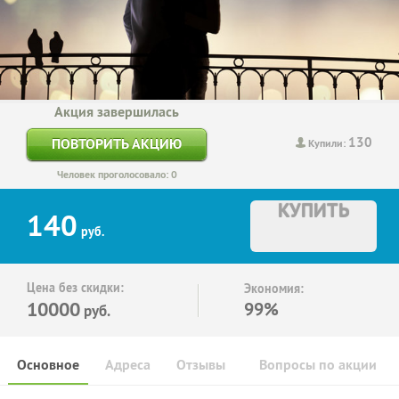
Акция завершилась
130
ПОВТОРИТЬ АКЦИЮ
Купили:
Человек проголосовало: 0
КУПИТЬ
140
руб.
Цена без скидки:
Экономия:
10000
99%
руб.
Основное
Адреса
Отзывы
Вопросы по акции