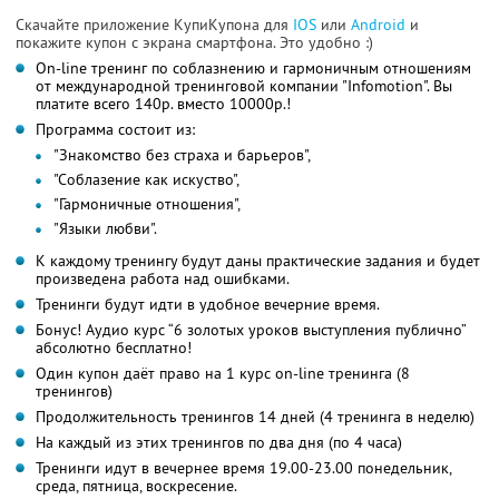
Скачайте приложение КупиКупона для
IOS
или
Android
и
покажите купон с экрана смартфона. Это удобно :)
On-line тренинг по соблазнению и гармоничным отношениям
от международной тренинговой компании "Infomotion". Вы
платите всего 140р. вместо 10000р.!
Программа состоит из:
"Знакомство без страха и барьеров",
"Соблазение как искуство",
"Гармоничные отношения",
"Языки любви".
К каждому тренингу будут даны практические задания и будет
произведена работа над ошибками.
Тренинги будут идти в удобное вечерние время.
Бонус! Аудио курс “6 золотых уроков выступления публично”
абсолютно бесплатно!
Один купон даёт право на 1 курс on-line тренинга (8
тренингов)
Продолжительность тренингов 14 дней (4 тренинга в неделю)
На каждый из этих тренингов по два дня (по 4 часа)
Тренинги идут в вечернее время 19.00-23.00 понедельник,
среда, пятница, воскресение.