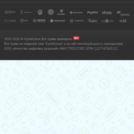
2010-2026 © КупиКупон. Все права защищены.
Все права на товарный знак "КупиКупон" и на сайт www.kupikupon.ru принадлежат
OOO «Агентство цифровых решений» ИНН 7705523387, ОГРН 1127747063212