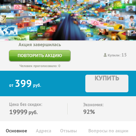
Акция завершилась
15
ПОВТОРИТЬ АКЦИЮ
Купили:
Человек проголосовало: 0
КУПИТЬ
399
от
руб.
Цена без скидки:
Экономия:
19999
92%
руб.
Основное
Адреса
Отзывы
Вопросы по акции