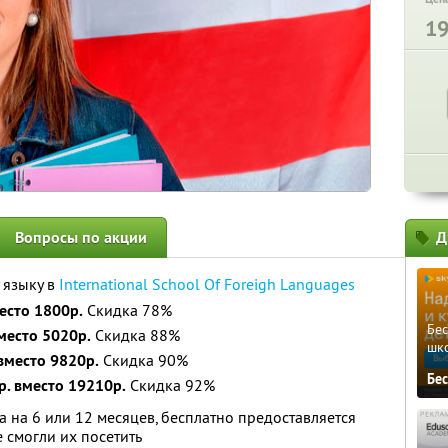
1
Вопросы по акции
Д
 языку в
International School Of Foreigh Languages
есто 1800р.
Скидка 78%
Бе
место 5020р.
Скидка 88%
шк
вместо 9820р.
Скидка 90%
Бе
р. вместо 19210р.
Скидка 92%
 на 6 или 12 месяцев, бесплатно предоставляется
е смогли их посетить