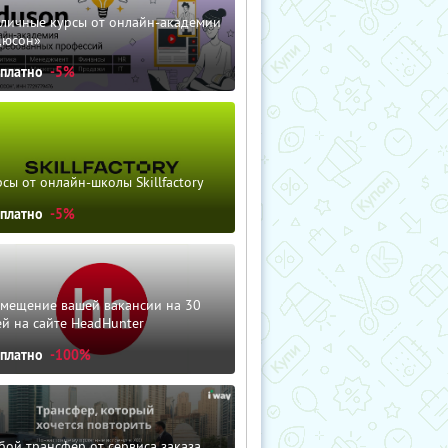
зличные курсы от онлайн-академии
дюсон»
сплатно
-5%
сы от онлайн-школы Skillfactory
сплатно
-5%
змещение вашей вакансии на 30
й на сайте HeadHunter
сплатно
-100%
ой трансфер от сервиса заказа