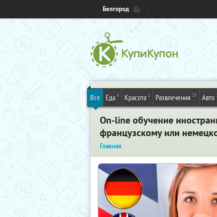
Белгород
6
1
25
Все
Еда
Красота
Развлечения
Авто
On-line обучение иностранн
французскому или немецком
Главная