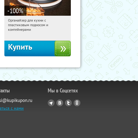
-100
%
Органайзер для кухни с
07:40:00
Получили:
312
пластиковым подносом и
Россия
контейнерами
Купить
такты
Мы в Соцсетях
si@kupikupon.ru
аться с нами