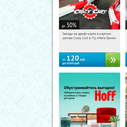
50
%
до
Заезды на дрифт-карте в картинг-
07:40:00
Купили:
8
центре Crazy Cart в ТЦ «Мега Гринн»
Белгород, пр-т Богдана
Хмельницкого, д. 137Т, ТЦ «Мега
Гринн»
120
от
руб.
до
1650
руб.