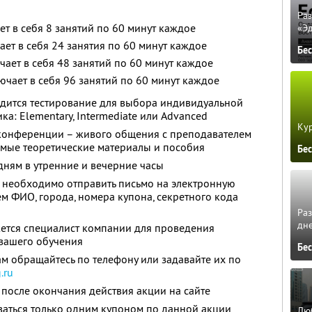
Ра
ет в себя 8 занятий по 60 минут каждое
«Э
ает в себя 24 занятия по 60 минут каждое
Бе
чает в себя 48 занятий по 60 минут каждое
ючает в себя 96 занятий по 60 минут каждое
дится тестирование для выбора индивидуальной
а: Elementary, Intermediate или Advanced
Кур
конференции – живого общения с преподавателем
имые теоретические материалы и пособия
Бе
ням в утренние и вечерние часы
 необходимо отправить письмо на электронную
м ФИО, города, номера купона, секретного кода
Ра
дне
жется специалист компании для проведения
вашего обучения
Бе
м обращайтесь по телефону или задавайте их по
.ru
после окончания действия акции на сайте
ваться только одним купоном по данной акции
Люб