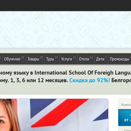
1
31
25
13
12
16
7
Обучение
Товары
Туры
Услуги
Отели
Дети
Промокоды
ому языку в International School Of Foreigh Langu
у. 1, 3, 6 или 12 месяцев.
Скидка до 92%!
Белгор
Купил
от
Цена