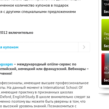
тра
иченное количество купонов в подарок
тся с другими специальными предложениями
Бе
 2012 включительно
Пер
«З
Бе
ся купоном
anguages
– международный online-сервис по
25 
глийский, немецкий или французский. Вебинары –
по
учения!
Бе
рофессионалы, имеющие высшее профессиональное
ы. На данный момент в International School Of
, имеющие практику в признанных школах
 Oxford, EnglishStudy. В школе внимательно следят за
менно поэтому вы можете быть уверены в том, что
о высокий уровень знаний. Познакомиться с