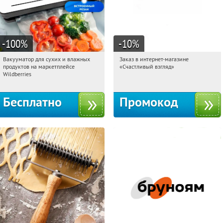
-100
%
-10
%
Вакууматор для сухих и влажных
Заказ в интернет-магазине
07:40:00
Получили:
180
07:40:00
Получи первым!
продуктов на маркетплейсе
«Счастливый взгляд»
Россия
Россия
Wildberries
Бесплатно
Промокод