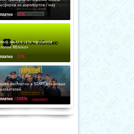
нсферов из аэропортов i'way
сплатно
-10%
вый заказ в сети магазинов
олотое Яблоко»
сплатно
-20%
дней бесплатно в START для новых
льзователей
сплатно
-100%