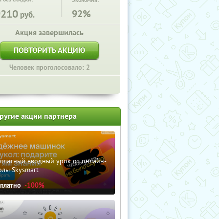
Экономия:
9210
92%
руб.
Акция завершилась
ПОВТОРИТЬ АКЦИЮ
Человек проголосовало: 2
ругие акции партнера
сплатный вводный урок от онлайн-
олы Skysmart
сплатно
-100%