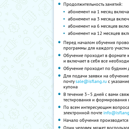
Продолжительность занятий:
абонемент на 1 месяц включа
абонемент на 3 месяца включ
абонемент на 6 месяцев вклю
абонемент на 12 месяцев вкл
Перед началом обучения прово
программы для каждого участник
Обучение проходит в формате 
и включает в себя все необход
Обучение проходит по будним д
Для подачи заявки на обучение
почту
sale@isflang.ru
с указание
купона
В течение 3–5 дней с вами свя
тестирования и формирования 
По всем интересующим вопроса
электронной почте
info@isflang
Начало обучения производится 
Один человек может воспользо