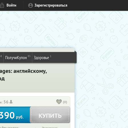
Войти
Зарегистрироваться
48
83
1
ПолучиКупон
Здоровье
ages: английскому,
од
56
(0)
и:
390
КУПИТЬ
руб.
 без скидки: