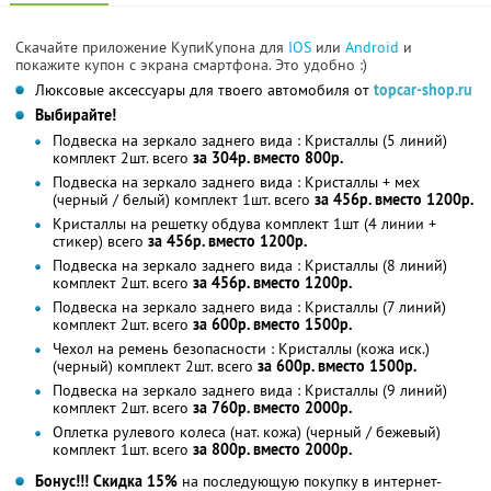
Скачайте приложение КупиКупона для
IOS
или
Android
и
покажите купон с экрана смартфона. Это удобно :)
Люксовые аксессуары для твоего автомобиля от
topcar-shop.ru
Выбирайте!
Подвеска на зеркало заднего вида : Кристаллы (5 линий)
комплект 2шт. всего
за 304р. вместо 800р.
Подвеска на зеркало заднего вида : Кристаллы + мех
(черный / белый) комплект 1шт. всего
за 456р. вместо 1200р.
Кристаллы на решетку обдува комплект 1шт (4 линии +
стикер) всего
за 456р. вместо 1200р.
Подвеска на зеркало заднего вида : Кристаллы (8 линий)
комплект 2шт. всего
за 456р. вместо 1200р.
Подвеска на зеркало заднего вида : Кристаллы (7 линий)
комплект 2шт. всего
за 600р. вместо 1500р.
Чехол на ремень безопасности : Кристаллы (кожа иск.)
(черный) комплект 2шт. всего
за 600р. вместо 1500р.
Подвеска на зеркало заднего вида : Кристаллы (9 линий)
комплект 2шт. всего
за 760р. вместо 2000р.
Оплетка рулевого колеса (нат. кожа) (черный / бежевый)
комплект 1шт. всего
за 800р. вместо 2000р.
Бонус!!! Скидка 15%
на последующую покупку в интернет-