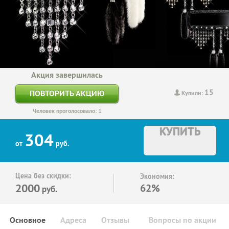
Акция завершилась
15
ПОВТОРИТЬ АКЦИЮ
Купили:
Человек проголосовало: 1
КУПИТЬ
304
от
руб.
Цена без скидки:
Экономия:
2000
62%
руб.
Основное
Адреса
Отзывы
Вопросы по акции