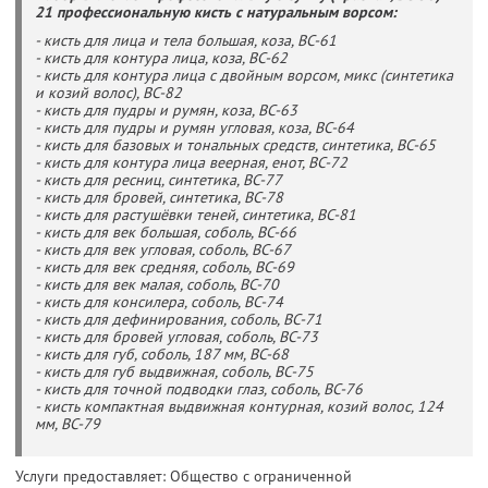
21 профессиональную кисть с натуральным ворсом:
- кисть для лица и тела большая, коза, BC-61
- кисть для контура лица, коза, BC-62
- кисть для контура лица с двойным ворсом, микс (синтетика
и козий волос), BC-82
- кисть для пудры и румян, коза, BC-63
- кисть для пудры и румян угловая, коза, BC-64
- кисть для базовых и тональных средств, синтетика, BC-65
- кисть для контура лица веерная, енот, BC-72
- кисть для ресниц, синтетика, BC-77
- кисть для бровей, синтетика, BC-78
- кисть для растушёвки теней, синтетика, BC-81
- кисть для век большая, соболь, BC-66
- кисть для век угловая, соболь, BC-67
- кисть для век средняя, соболь, BC-69
- кисть для век малая, соболь, BC-70
- кисть для консилера, соболь, BC-74
- кисть для дефинирования, соболь, BC-71
- кисть для бровей угловая, соболь, BC-73
- кисть для губ, соболь, 187 мм, BC-68
- кисть для губ выдвижная, соболь, BC-75
- кисть для точной подводки глаз, соболь, BC-76
- кисть компактная выдвижная контурная, козий волос, 124
мм, BC-79
Услуги предоставляет: Общество с ограниченной