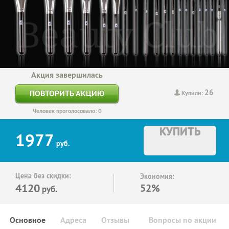
Акция завершилась
26
ПОВТОРИТЬ АКЦИЮ
Купили:
Человек проголосовало: 0
КУПИТЬ
1977
руб.
Цена без скидки:
Экономия:
4120
52%
руб.
Основное
Адреса
Отзывы
Вопросы по акции