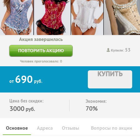
Акция завершилась
53
ПОВТОРИТЬ АКЦИЮ
Купили:
Человек проголосовало: 0
КУПИТЬ
690
от
руб.
Цена без скидки:
Экономия:
3000
70%
руб.
Основное
Адреса
Отзывы
Вопросы по акции