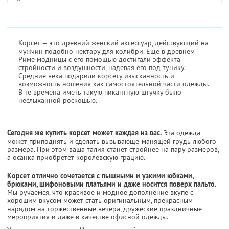
Корсет — это древний женский аксессуар, действующий на
мужчин подобно нектару для колибри. Еще в древнем
Риме модницы с его помощью достигали эффекта
стройности и воздушности, надевая его под тунику.
Средние века подарили корсету изысканность и
возможность ношения как самостоятельной части одежды.
В те времена иметь такую пикантную штучку было
неслыханной роскошью.
Сегодня же купить корсет может каждая из вас.
Эта одежда
может приподнять и сделать вызывающе-манящей грудь любого
размера. При этом ваша талия станет стройнее на пару размеров,
а осанка приобретет королевскую грацию.
Корсет отлично сочетается с пышными и узкими юбками,
брюками, шифоновыми платьями и даже носится поверх пальто.
Мы ручаемся, что красивое и модное дополнение вкупе с
хорошим вкусом может стать оригинальным, прекрасным
нарядом на торжественные вечера, дружеские праздничные
мероприятия и даже в качестве офисной одежды.