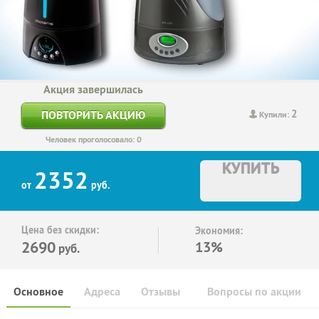
Акция завершилась
2
ПОВТОРИТЬ АКЦИЮ
Купили:
Человек проголосовало: 0
КУПИТЬ
2352
от
руб.
Цена без скидки:
Экономия:
2690
13%
руб.
Основное
Адреса
Отзывы
Вопросы по акции