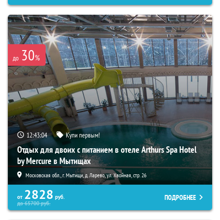
30
%
до
12:43:03
Купи первым!
Отдых для двоих с питанием в отеле Arthurs Spa Hotel
by Mercure в Мытищах
Московская обл., г. Мытищи, д. Ларево, ул. Хвойная, стр. 26
2828
ПОДРОБНЕЕ
от
руб.
до
65700
руб.