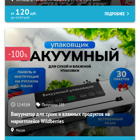
120
ПОДРОБНЕЕ
от
руб.
до
1650
руб.
-100
%
12:43:03
Получили:
195
Вакууматор для сухих и влажных продуктов на
маркетплейсе Wildberries
Россия