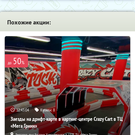
Похожие акции:
50
%
до
12:43:03
Купили:
8
Заезды на дрифт-карте в картинг-центре Crazy Cart в ТЦ
«Мега Гринн»
Белгород, пр-т Богдана Хмельницкого, д. 137Т, ТЦ «Мега Гринн»