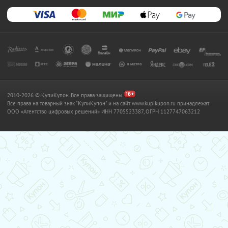
2010-2026 © КупиКупон. Все права защищены.
Все права на товарный знак "КупиКупон" и на сайт www.kupikupon.ru принадлежат
OOO «Агентство цифровых решений» ИНН 7705523387, ОГРН 1127747063212