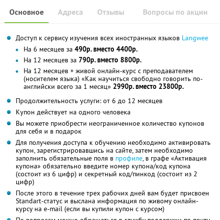
Основное
Адреса
Отзывы
Вопросы по акции
Доступ к сервису изучения всех иностранных языков
Langwee
На 6 месяцев за
490р. вместо 4400р.
На 12 месяцев за
790р. вместо 8800р.
На 12 месяцев + живой онлайн-курс с преподавателем
(носителем языка) «Как научиться свободно говорить по-
английски всего за 1 месяц»
2990р. вместо 23800р.
Продолжительность услуги: от 6 до 12 месяцев
Купон действует на одного человека
Вы можете приобрести неограниченное количество купонов
для себя и в подарок
Для получения доступа к обучению необходимо активировать
купон, зарегистрировавшись на сайте, затем необходимо
заполнить обязательные поля в
профиле
, в графе «Активация
купона» обязательно введите номер купона/код купона
(состоит из 6 цифр) и секретный код/пинкод (состоит из 2
цифр)
После этого в течение трех рабочих дней вам будет присвоен
Standart-статус и выслана информация по живому онлайн-
курсу на e-mail (если вы купили купон с курсом)
По вопросам можно обращаться в службу поддержки по почту