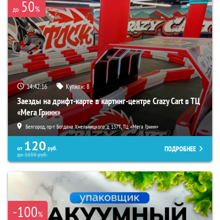
50
%
до
14:42:15
Купили:
8
Заезды на дрифт-карте в картинг-центре Crazy Cart в ТЦ
«Мега Гринн»
Белгород, пр-т Богдана Хмельницкого, д. 137Т, ТЦ «Мега Гринн»
120
ПОДРОБНЕЕ
от
руб.
до
1650
руб.
-100
%