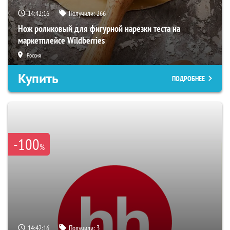
14:42:15
Получили:
266
Нож роликовый для фигурной нарезки теста на
маркетплейсе Wildberries
Россия
Купить
ПОДРОБНЕЕ
-100
%
14:42:15
Получили:
3