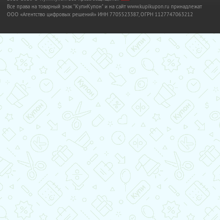
Все права на товарный знак "КупиКупон" и на сайт www.kupikupon.ru принадлежат
OOO «Агентство цифровых решений» ИНН 7705523387, ОГРН 1127747063212