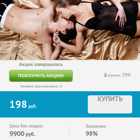
Акция завершилась
399
ПОВТОРИТЬ АКЦИЮ
Купили:
Человек проголосовало: 0
КУПИТЬ
198
руб.
Цена без скидки:
Экономия:
9900
98%
руб.