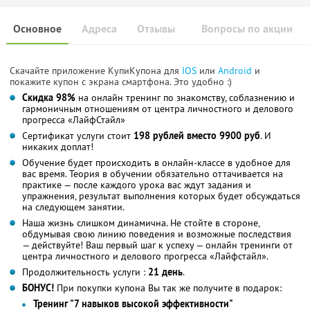
Основное
Адреса
Отзывы
Вопросы по акции
Скачайте приложение КупиКупона для
IOS
или
Android
и
покажите купон с экрана смартфона. Это удобно :)
Скидка 98%
на онлайн тренинг по знакомству, соблазнению и
гармоничным отношениям от центра личностного и делового
прогресса «ЛайфСтайл»
Сертификат услуги стоит
198 рублей вместо 9900 руб
. И
никаких доплат!
Обучение будет происходить в онлайн-классе в удобное для
вас время. Теория в обучении обязательно оттачивается на
практике — после каждого урока вас ждут задания и
упражнения, результат выполнения которых будет обсуждаться
на следующем занятии.
Наша жизнь слишком динамична. Не стойте в стороне,
обдумывая свою линию поведения и возможные последствия
— действуйте! Ваш первый шаг к успеху — онлайн тренинги от
центра личностного и делового прогресса «Лайфстайл».
Продолжительность услуги :
21 день
.
БОНУС!
При покупки купона Вы так же получите в подарок:
Тренинг "7 навыков высокой эффективности"