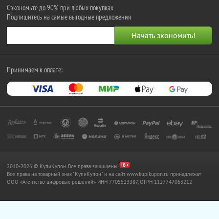
Сэкономьте до 90% при любых покупках
Подпишитесь на самые выгодные предложения
Принимаем к оплате:
2010-2026 © КупиКупон. Все права защищены.
Все права на товарный знак "КупиКупон" и на сайт www.kupikupon.ru принадлежат
OOO «Агентство цифровых решений» ИНН 7705523387, ОГРН 1127747063212