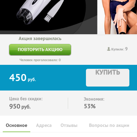
Акция завершилась
9
ПОВТОРИТЬ АКЦИЮ
Купили:
Человек проголосовало: 0
КУПИТЬ
450
руб.
Цена без скидки:
Экономия:
950
53%
руб.
Основное
Адреса
Отзывы
Вопросы по акции