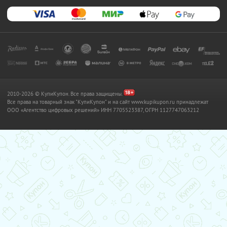
2010-2026 © КупиКупон. Все права защищены.
Все права на товарный знак "КупиКупон" и на сайт www.kupikupon.ru принадлежат
OOO «Агентство цифровых решений» ИНН 7705523387, ОГРН 1127747063212