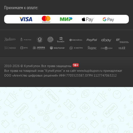
Принимаем к оплате:
2010-2026 © КупиКупон. Все права защищены.
Все права на товарный знак "КупиКупон" и на сайт www.kupikupon.ru принадлежат
OOO «Агентство цифровых решений» ИНН 7705523387, ОГРН 1127747063212