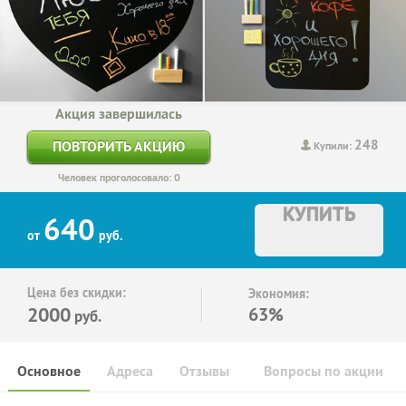
Акция завершилась
248
ПОВТОРИТЬ АКЦИЮ
Купили:
Человек проголосовало: 0
КУПИТЬ
640
от
руб.
Цена без скидки:
Экономия:
2000
63%
руб.
Основное
Адреса
Отзывы
Вопросы по акции