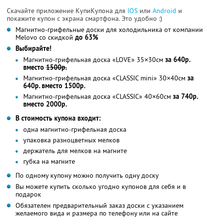
Скачайте приложение КупиКупона для
IOS
или
Android
и
покажите купон с экрана смартфона. Это удобно :)
Магнитно-грифельные доски для холодильника от компании
Melovo со скидкой
до 63%
Выбирайте!
Магнитно-грифельная доска «LOVE» 35×30см
за 640р.
вместо
1500р.
Магнитно-грифельная доска «CLASSIC mini» 30×40см
за
640р. вместо 1500р.
Магнитно-грифельная доска «CLASSIC» 40×60см
за 740р.
вместо 2000р.
В стоимость купона входит:
одна магнитно-грифельная доска
упаковка разноцветных мелков
держатель для мелков на магните
губка на магните
По одному купону можно получить одну доску
Вы можете купить сколько угодно купонов для себя и в
подарок
Обязателен предварительный заказ доски с указанием
желаемого вида и размера по телефону или на сайте