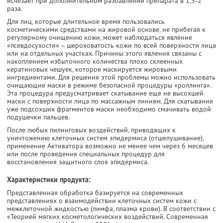
исчезает при дополнительном разбавлении препарата в 1,5-2
раза.
Для лиц, которые длительное время пользовались
косметическими средствами на жировой основе, не прибегая к
регулярному очищению кожи, может наблюдаться явление
«псевдосухости» – шероховатость кожи по всей поверхности лица
или на отдельных участках. Причины этого явления связаны с
накоплением избыточного количества плохо склеенных
кератиновых чешуек, которое маскируется жировыми
ингредиентами. Для решения этой проблемы можно использовать
очищающие маски в режиме безопасной процедуры «роллинга».
Эта процедура предусматривает скатывание еще не высохшей
маски с поверхности лица по массажным линиям. Для скатывания
уже подсохших фрагментов маски необходимо смачивать водой
подушечки пальцев.
После любых пилинговых воздействий, приводящих к
уничтожению клеточных систем эпидермиса (отшелушивание),
применение Активатора возможно не менее чем через 6 месяцев
или после проведения специальных процедур для
восстановления защитного слоя эпидермиса.
Характеристики продукта:
Представленная обработка базируется на современных
представлениях о взаимодействии клеточных систем кожи с
межклеточной жидкостью (лимфа, плазма крови). В соответствии с
«Теорией мягких косметологических воздействий. Современная