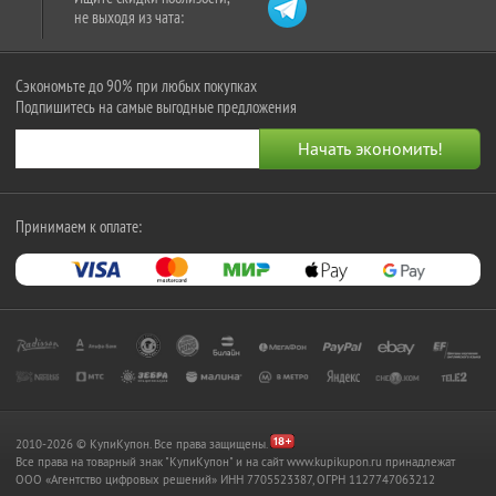
не выходя из чата:
Сэкономьте до 90% при любых покупках
Подпишитесь на самые выгодные предложения
Принимаем к оплате:
2010-2026 © КупиКупон. Все права защищены.
Все права на товарный знак "КупиКупон" и на сайт www.kupikupon.ru принадлежат
OOO «Агентство цифровых решений» ИНН 7705523387, ОГРН 1127747063212