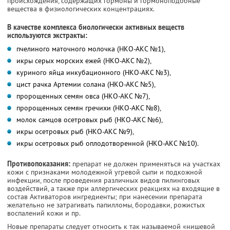
происхождения, содержащих гормоны и гормоноподобные
вещества в физиологических концентрациях.
В качестве комплекса биологически активных веществ
используются экстракты:
пчелиного маточного молочка (НКО-АКС №1),
икры серых морских ежей (НКО-АКС №2),
куриного яйца инкубационного (НКО-АКС №3),
цист рачка Артемии солана (НКО-АКС №5),
пророщенных семян овса (НКО-АКС №7),
пророщенных семян гречихи (НКО-АКС №8),
молок самцов осетровых рыб (НКО-АКС №6),
икры осетровых рыб (НКО-АКС №9),
икры осетровых рыб оплодотворенной (НКО-АКС №10).
Противопоказания:
препарат не должен применяться на участках
кожи с признаками молодежной угревой сыпи и подкожной
инфекции, после проведения различных видов пилинговых
воздействий, а также при аллергических реакциях на входящие в
состав Активаторов ингредиенты; при нанесении препарата
желательно не затрагивать папилломы, бородавки, рожистых
воспалений кожи и пр.
Новые препараты следует относить к так называемой «нишевой