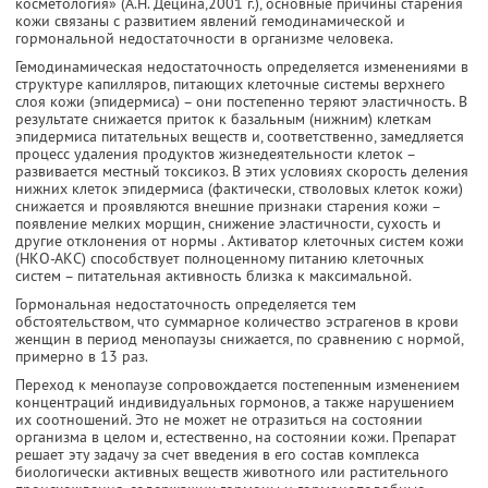
косметология» (А.Н. Децина,2001 г.), основные причины старения
кожи связаны с развитием явлений гемодинамической и
гормональной недостаточности в организме человека.
Гемодинамическая недостаточность определяется изменениями в
структуре капилляров, питающих клеточные системы верхнего
слоя кожи (эпидермиса) – они постепенно теряют эластичность. В
результате снижается приток к базальным (нижним) клеткам
эпидермиса питательных веществ и, соответственно, замедляется
процесс удаления продуктов жизнедеятельности клеток –
развивается местный токсикоз. В этих условиях скорость деления
нижних клеток эпидермиса (фактически, стволовых клеток кожи)
снижается и проявляются внешние признаки старения кожи –
появление мелких морщин, снижение эластичности, сухость и
другие отклонения от нормы . Активатор клеточных систем кожи
(НКО-АКС) способствует полноценному питанию клеточных
систем – питательная активность близка к максимальной.
Гормональная недостаточность определяется тем
обстоятельством, что суммарное количество эстрагенов в крови
женщин в период менопаузы снижается, по сравнению с нормой,
примерно в 13 раз.
Переход к менопаузе сопровождается постепенным изменением
концентраций индивидуальных гормонов, а также нарушением
их соотношений. Это не может не отразиться на состоянии
организма в целом и, естественно, на состоянии кожи. Препарат
решает эту задачу за счет введения в его состав комплекса
биологически активных веществ животного или растительного