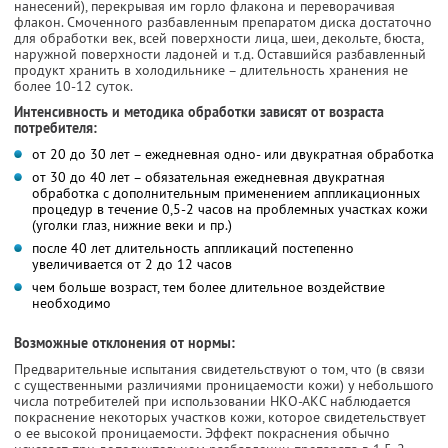
нанесений), перекрывая им горло флакона и переворачивая
флакон. Смоченного разбавленным препаратом диска достаточно
для обработки век, всей поверхности лица, шеи, декольте, бюста,
наружной поверхности ладоней и т.д. Оставшийся разбавленный
продукт хранить в холодильнике – длительность хранения не
более 10-12 суток.
Интенсивность и методика обработки зависят от возраста
потребителя:
от 20 до 30 лет – ежедневная одно- или двукратная обработка
от 30 до 40 лет – обязательная ежедневная двукратная
обработка с дополнительным применением аппликационных
процедур в течение 0,5-2 часов на проблемных участках кожи
(уголки глаз, нижние веки и пр.)
после 40 лет длительность аппликаций постепенно
увеличивается от 2 до 12 часов
чем больше возраст, тем более длительное воздействие
необходимо
Возможные отклонения от нормы:
Предварительные испытания свидетельствуют о том, что (в связи
с существенными различиями проницаемости кожи) у небольшого
числа потребителей при использовании НКО-АКС наблюдается
покраснение некоторых участков кожи, которое свидетельствует
о ее высокой проницаемости. Эффект покраснения обычно