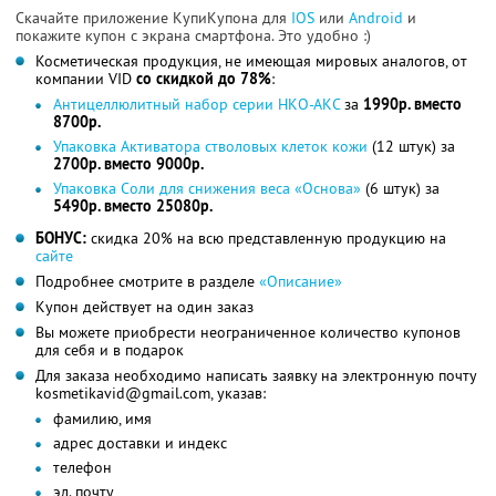
Скачайте приложение КупиКупона для
IOS
или
Android
и
покажите купон с экрана смартфона. Это удобно :)
Косметическая продукция, не имеющая мировых аналогов, от
компании VID
со скидкой до 78%
:
Антицеллюлитный набор серии НКО-АКС
за
1990р. вместо
8700р.
Упаковка Активатора стволовых клеток кожи
(12 штук) за
2700р. вместо 9000р.
Упаковка Соли для снижения веса «Основа»
(6 штук) за
5490р. вместо 25080р.
БОНУС:
скидка 20% на всю представленную продукцию на
сайте
Подробнее смотрите в разделе
«Описание»
Купон действует на один заказ
Вы можете приобрести неограниченное количество купонов
для себя и в подарок
Для заказа необходимо написать заявку на электронную почту
kosmetikavid@gmail.com, указав:
фамилию, имя
адрес доставки и индекс
телефон
эл. почту