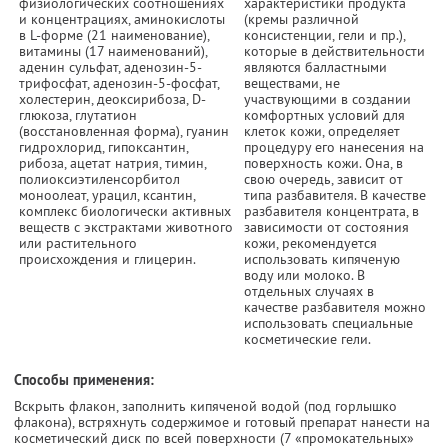
физиологических соотношениях
характеристики продукта
и концентрациях, аминокислоты
(кремы различной
в L-форме (21 наименование),
консистенции, гели и пр.),
витамины (17 наименований),
которые в действительности
аденин сульфат, аденозин-5-
являются балластными
трифосфат, аденозин-5-фосфат,
веществами, не
холестерин, деоксирибоза, D-
участвующими в создании
глюкоза, глутатион
комфортных условий для
(восстановленная форма), гуанин
клеток кожи, определяет
гидрохлорид, гипоксантин,
процедуру его нанесения на
рибоза, ацетат натрия, тимин,
поверхность кожи. Она, в
полиоксиэтиленсорбитол
свою очередь, зависит от
моноолеат, урацил, ксантин,
типа разбавителя. В качестве
комплекс биологически активных
разбавителя концентрата, в
веществ с экстрактами животного
зависимости от состояния
или растительного
кожи, рекомендуется
происхождения и глицерин.
использовать кипяченую
воду или молоко. В
отдельных случаях в
качестве разбавителя можно
использовать специальные
косметические гели.
Способы применения:
Вскрыть флакон, заполнить кипяченой водой (под горлышко
флакона), встряхнуть содержимое и готовый препарат нанести на
косметический диск по всей поверхности (7 «промокательных»