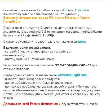
Скачайте приложение КупиКупона для
IOS
или
Android
и
покажите купон с экрана смартфона. Это удобно :)
В акции участвуют все города РФ, кроме Москвы и Санкт-
Петербурга
Планшетный компьютер Skynet с 10-дюймовым сенсорным
экраном на базе Android 2.2 от интернет-магазина mobilegid.com
Вы платите
7755р. вместо 16500р.
С характеристиками товара можно ознакомиться
здесь
В комплектацию товара входит:
- сетевой блок питания/зарядное устройство;
- планшетник;
- инструкция на английском языке.
Вы можете купить и использовать
сколько угодно купонов
для
себя и в подарок
Необходимо сделать заказ на сайте
www.mobilegid.com
:
- выбрать поле «Цифровые продукты»;
- далее выбрать поле «Нетбуки, планшетники»;
- при заказе необходимо указать способ оплаты «По купону»;
- в поле «Комментарии» необходимо ввести номер и код купона.
В течение 5 рабочих дней вам придет ответ о состоянии вашего
заказа.
Доставка по всей России бесплатная
и осуществляется «Почтой