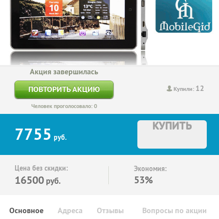
Акция завершилась
12
ПОВТОРИТЬ АКЦИЮ
Купили:
Человек проголосовало: 0
КУПИТЬ
7755
руб.
Цена без скидки:
Экономия:
16500
53%
руб.
Основное
Адреса
Отзывы
Вопросы по акции