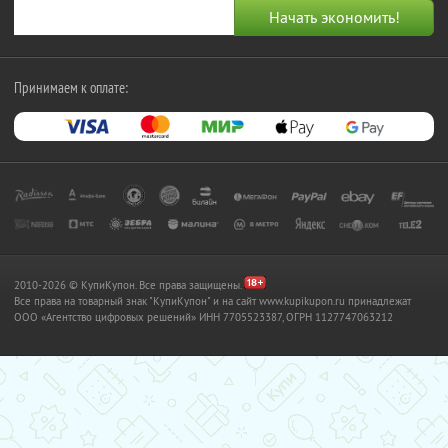
Принимаем к оплате:
2010-2026 © КупиКупон. Все права защищены.
Все права на товарный знак "КупиКупон" и на сайт www.kupikupon.ru принадлежат
OOO «Агентство цифровых решений» ИНН 7705523387, ОГРН 1127747063212