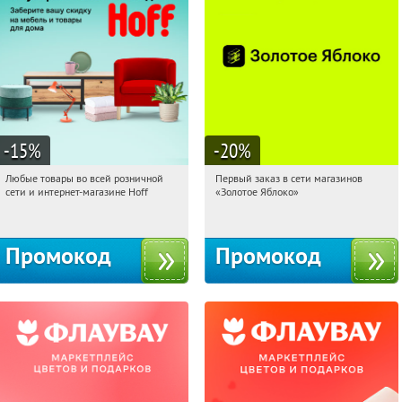
-15
%
-20
%
Любые товары во всей розничной
Первый заказ в сети магазинов
22:49:39
Получили:
83
22:49:39
Получи первым!
сети и интернет-магазине Hoff
«Золотое Яблоко»
Москва, 1-й Волоколамский проезд,
Россия
10с1
Промокод
Промокод