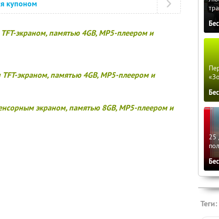
ся купоном
тра
Бе
 TFT-экраном, памятью 4GB, MP5-плеером и
Пер
 TFT-экраном, памятью 4GB, MP5-плеером и
«З
Бе
енсорным экраном, памятью 8GB, MP5-плеером и
25 
по
Бе
Теги: