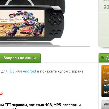
9
Вопросы по акции
Д
а для
IOS
или
Android
и покажите купон с экрана
Бе
шк
Бе
РФ
ым TFT-экраном, памятью 4GB, MP5-плеером и