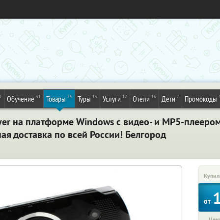
1
31
25
13
12
16
7
Обучение
Товары
Туры
Услуги
Отели
Дети
Промокоды
yer на платформе Windows с видео- и MP5-плееро
ая доставка по всей России! Белгород
Купил
от
Цена