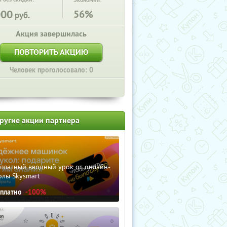
Экономия:
000
56%
руб.
Акция завершилась
ПОВТОРИТЬ АКЦИЮ
Человек проголосовало: 0
ругие акции партнера
сплатный вводный урок от онлайн-
олы Skysmart
сплатно
-100%