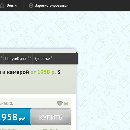
Войти
Зарегистрироваться
48
83
1
ПолучиКупон
Здоровье
м и камерой
от 1958 р.
3
60
(0)
и:
1958
КУПИТЬ
руб.
 без скидки: