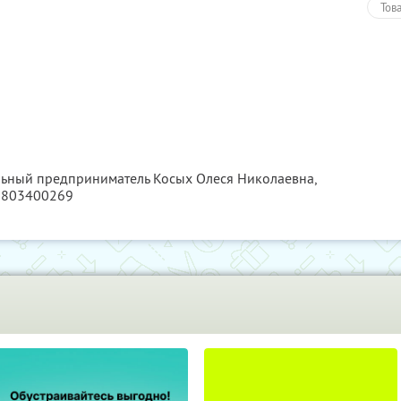
Тов
льный предприниматель Косых Олеся Николаевна,
6803400269