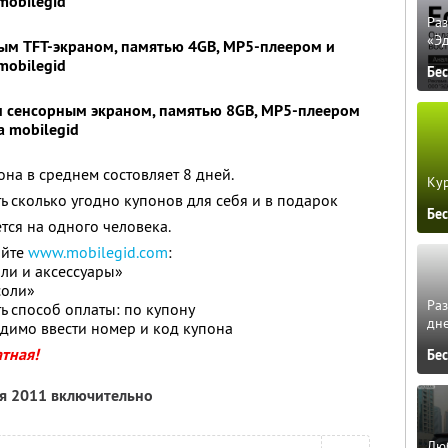
mobilegid
Ра
«Э
вым TFT-экраном, памятью 4GB, MP5-плеером и
mobilegid
Бе
м сенсорным экраном, памятью 8GB, MP5-плеером
а mobilegid
она в среднем состовляет 8 дней.
Кур
ь сколько угодно купонов для себя и в подарок
Бе
тся на одного человека.
айте
www.mobilegid.com
:
оли и аксессуары»
соли»
Ра
ь способ оплаты: по купону
дне
димо ввести номер и код купона
атная!
Бе
ря 2011 включительно
Люб