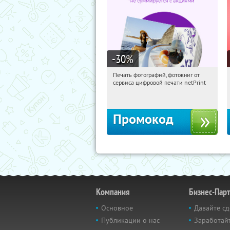
-30
%
Печать фотографий, фотокниг от
22:49:39
Получили:
4
сервиса цифровой печати netPrint
Россия
Промокод
Компания
Бизнес-Пар
Основное
Давайте сд
Публикации о нас
Заработайт