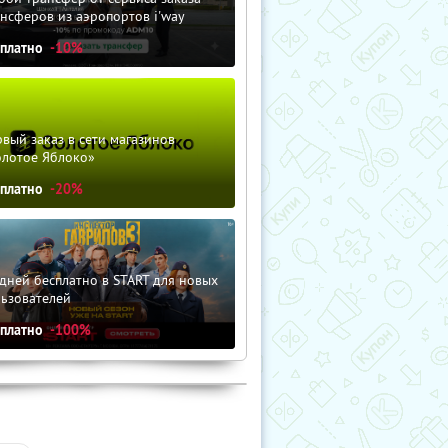
нсферов из аэропортов i'way
сплатно
-10%
вый заказ в сети магазинов
олотое Яблоко»
сплатно
-20%
дней бесплатно в START для новых
льзователей
сплатно
-100%