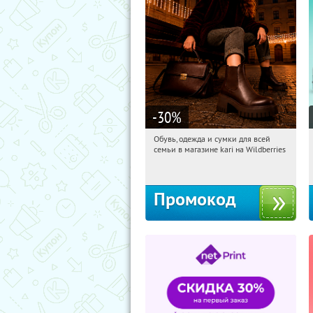
-30
%
Обувь, одежда и сумки для всей
22:49:39
Получи первым!
семьи в магазине kari на Wildberries
Россия
Промокод