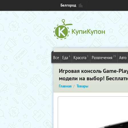
Белгород
6
1
25
Все
Еда
Красота
Развлечения
Авто
Игровая консоль Game-Pla
модели на выбор! Бесплатн
Главная
Товары