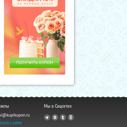
такты
Мы в Соцсетях
si@kupikupon.ru
аться с нами