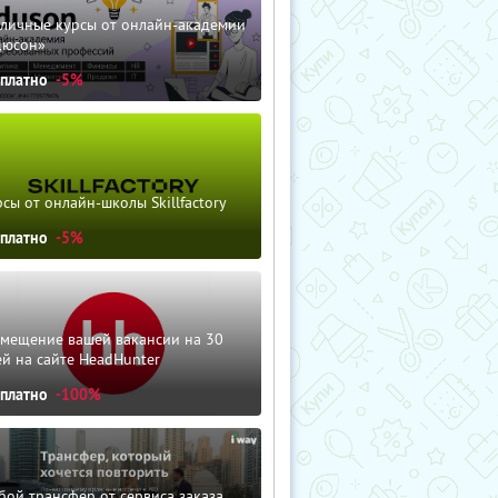
зличные курсы от онлайн-академии
дюсон»
сплатно
-5%
сы от онлайн-школы Skillfactory
сплатно
-5%
змещение вашей вакансии на 30
й на сайте HeadHunter
сплатно
-100%
ой трансфер от сервиса заказа