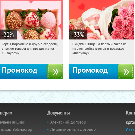
-20
%
-33
%
Торты, пирожные и другие сладости,
Скидка 1000р. на первый заказ на
22:49:39
Получили:
6
22:49:39
Получили:
18
а также товары для праздника на
маркетплейсе цветов и подарков
Россия
Россия
«Флаувау»
«Флаувау»
Промокод
Промокод
тнёрам
Документы
Кон
елаем акцию!
Агентский договор
spro
е, как Вебмастер
Лицензионный договор
Связ