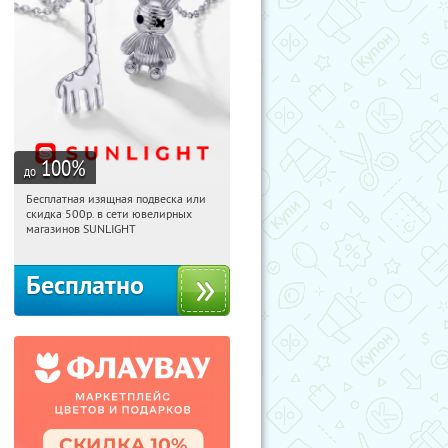
100
%
до
Бесплатная изящная подвеска или
22:49:39
Получили:
73
скидка 500р. в сети ювелирных
Россия
магазинов SUNLIGHT
Бесплатно