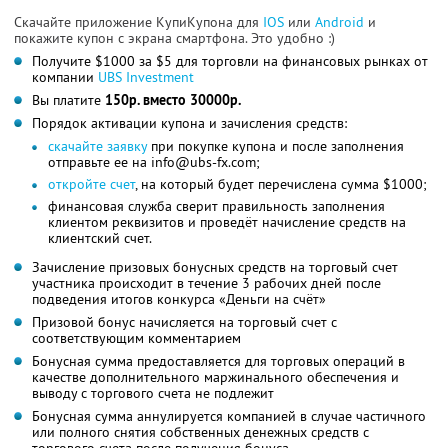
Скачайте приложение КупиКупона для
IOS
или
Android
и
покажите купон с экрана смартфона. Это удобно :)
Получите $1000 за $5 для торговли на финансовых рынках от
компании
UBS Investment
Вы платите
150р. вместо 30000р.
Порядок активации купона и зачисления средств:
скачайте заявку
при покупке купона и после заполнения
отправьте ее на info@ubs-fx.com;
откройте счет
, на который будет перечислена сумма $1000;
финансовая служба сверит правильность заполнения
клиентом реквизитов и проведёт начисление средств на
клиентский счет.
Зачисление призовых бонусных средств на торговый счет
участника происходит в течение 3 рабочих дней после
подведения итогов конкурса «Деньги на счёт»
Призовой бонус начисляется на торговый счет с
соответствующим комментарием
Бонусная сумма предоставляется для торговых операций в
качестве дополнительного маржинального обеспечения и
выводу с торгового счета не подлежит
Бонусная сумма аннулируется компанией в случае частичного
или полного снятия собственных денежных средств с
торгового счета после получения бонуса