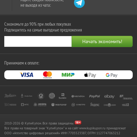
не выходя из чата:
Сэкономьте до 90% при любых покупках
Подпишитесь на самые выгодные предложения
Принимаем к оплате:
2010-2026 © КупиКупон. Все права защищены.
Все права на товарный знак "КупиКупон" и на сайт www.kupikupon.ru принадлежат
OOO «Агентство цифровых решений» ИНН 7705523387, ОГРН 1127747063212