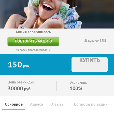
Акция завершилась
155
ПОВТОРИТЬ АКЦИЮ
Купили:
Человек проголосовало: 0
КУПИТЬ
150
руб.
Цена без скидки:
Экономия:
30000
100%
руб.
Основное
Адреса
Отзывы
Вопросы по акции