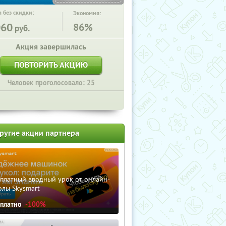
 без скидки:
Экономия:
060
86%
руб.
Акция завершилась
ПОВТОРИТЬ АКЦИЮ
Человек проголосовало: 25
ругие акции партнера
сплатный вводный урок от онлайн-
олы Skysmart
сплатно
-100%