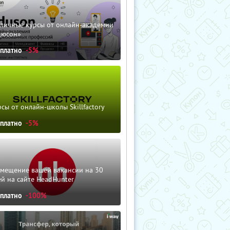
зличные курсы от онлайн-академии
дюсон»
сплатно
-5%
сы от онлайн-школы Skillfactory
сплатно
-5%
змещение вашей вакансии на 30
й на сайте HeadHunter
сплатно
-100%