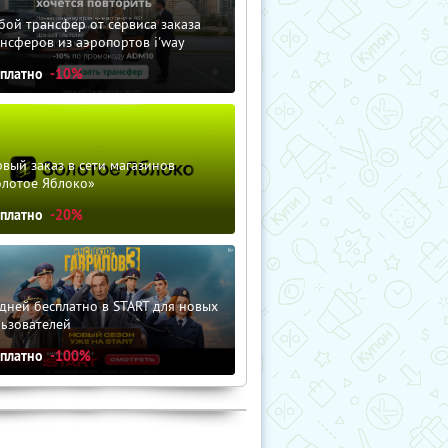
ой трансфер от сервиса заказа
нсферов из аэропортов i'way
сплатно
-10%
вый заказ в сети магазинов
олотое Яблоко»
сплатно
-20%
дней бесплатно в START для новых
льзователей
сплатно
-100%