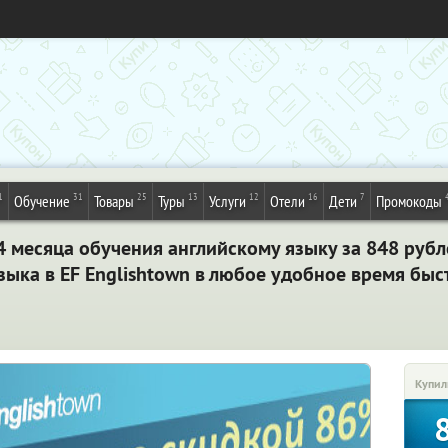
1
31
25
13
12
16
7
Обучение
Товары
Туры
Услуги
Отели
Дети
Промокоды
 4 месяца обучения английскому языку
за 848 рубл
зыка в EF Englishtown в любое удобное время быс
Купил