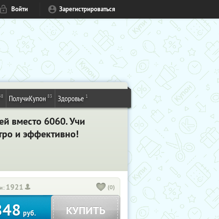
Войти
Зарегистрироваться
48
83
1
ПолучиКупон
Здоровье
ей вместо 6060
. Учи
тро и эффективно!
1921
(0)
и:
848
КУПИТЬ
руб.