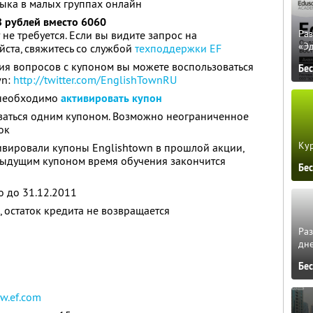
ыка в малых группах онлайн
8 рублей вместо 6060
Ра
не требуется. Если вы видите запрос на
«Э
йста, свяжитесь со службой
техподдержки EF
ия вопросов с купоном вы можете воспользоваться
Бе
wn:
http://twitter.com/EnglishTownRU
у необходимо
активировать купон
ваться одним купоном. Возможно неограниченное
ок
Кур
ивировали купоны Englishtown в прошлой акции,
едыдущим купоном время обучения закончится
Бе
 до 31.12.2011
 остаток кредита не возвращается
Ра
дне
Бе
w.ef.com