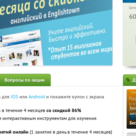
Цена
6
Вопросы по акции
Д
а для
IOS
или
Android
и покажите купон с экрана
Бе
 в течение 4 месяцев
со скидкой 86%
шк
м интерактивным инструментам для изучения
Бе
нятий онлайн
(1 занятие в день в течение 4 месяцев)