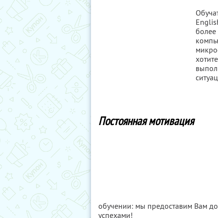
Обучат
Englis
более 
компь
микроф
хотите
выпол
ситуа
Постоянная мотивация
обучении: мы предоставим Вам до
успехами!