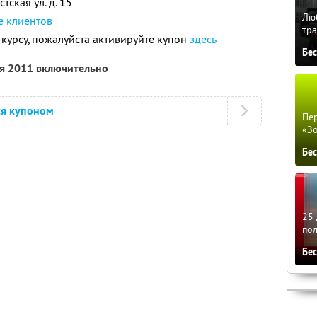
тская ул. д. 15
Люб
е клиентов
тра
 курсу, пожалуйста активируйте купон
здесь
Бе
ря 2011 включительно
ся купоном
Пер
«З
Бе
25 
по
Бе