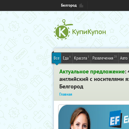
Белгород
6
1
25
Все
Еда
Красота
Развлечения
Авто
Актуальное предложение
:
английский с носителями я
Белгород
Главная