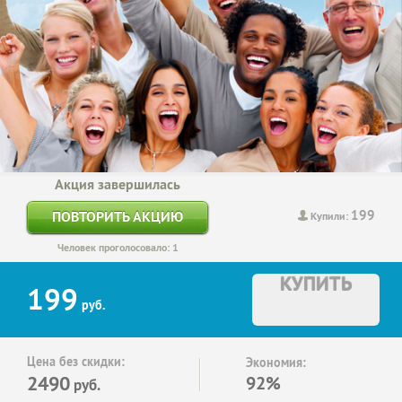
Акция завершилась
199
ПОВТОРИТЬ АКЦИЮ
Купили:
Человек проголосовало: 1
КУПИТЬ
199
руб.
Цена без скидки:
Экономия:
2490
92%
руб.