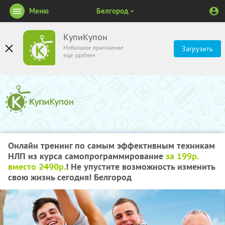
Меню
Белгород
КупиКупон
Мобильное приложение
Загрузить
ещё удобнее
Онлайн тренинг по самым эффективным техникам
НЛП из курса самопрограммирование
за 199р.
вместо
2490
р.
! Не упустите возможность изменить
свою жизнь сегодня! Белгород