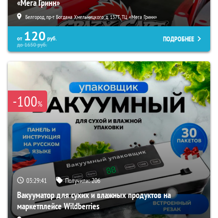
«Мега Гринн»
Белгород, пр-т Богдана Хмельницкого, д. 137Т, ТЦ «Мега Гринн»
120
ПОДРОБНЕЕ
от
руб.
до
1650
руб.
-100
%
03:29:39
Получили:
206
Вакууматор для сухих и влажных продуктов на
маркетплейсе Wildberries