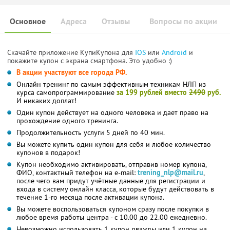
Основное
Адреса
Отзывы
Вопросы по акции
Скачайте приложение КупиКупона для
IOS
или
Android
и
покажите купон с экрана смартфона. Это удобно :)
В акции участвуют все города РФ.
Онлайн тренинг по самым эффективным техникам НЛП из
курса самопрограммирование
за 199 рублей вместо
2490
руб.
И никаких доплат!
Один купон действует на одного человека и дает право на
прохождение одного тренинга.
Продолжительность услуги 5 дней по 40 мин.
Вы можете купить один купон для себя и любое количество
купонов в подарок!
Купон необходимо активировать, отправив номер купона,
ФИО, контактный телефон на e-mail:
trening_nlp@mail.ru
,
после чего вам придут учётные данные для регистрации и
входа в систему онлайн класса, которые будут действовать в
течение 1-го месяца после активации купона.
Вы можете воспользоваться купоном сразу после покупки в
любое время работы центра - с 10.00 до 22.00 ежедневно.
Невозможно использовать 1 купон дважды или 1 купон на