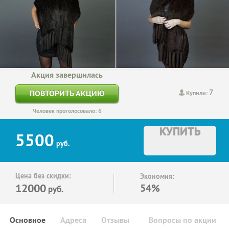
Акция завершилась
7
ПОВТОРИТЬ АКЦИЮ
Купили:
Человек проголосовало: 6
КУПИТЬ
5500
руб.
Цена без скидки:
Экономия:
12000
54%
руб.
Основное
Адреса
Отзывы
Вопросы по акции