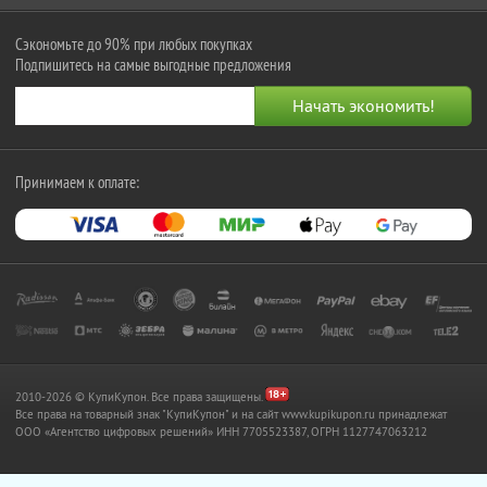
Сэкономьте до 90% при любых покупках
Подпишитесь на самые выгодные предложения
Принимаем к оплате:
2010-2026 © КупиКупон. Все права защищены.
Все права на товарный знак "КупиКупон" и на сайт www.kupikupon.ru принадлежат
OOO «Агентство цифровых решений» ИНН 7705523387, ОГРН 1127747063212