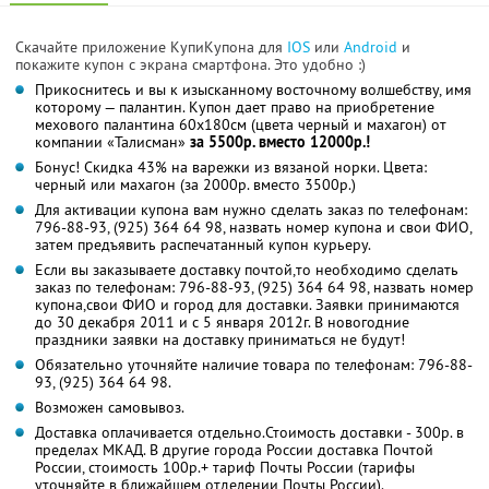
Скачайте приложение КупиКупона для
IOS
или
Android
и
покажите купон с экрана смартфона. Это удобно :)
Прикоснитесь и вы к изысканному восточному волшебству, имя
которому — палантин. Купон дает право на приобретение
мехового палантина 60х180см (цвета черный и махагон) от
компании «Талисман»
за 5500р. вместо 12000р.!
Бонус! Скидка 43% на варежки из вязаной норки. Цвета:
черный или махагон (за 2000р. вместо 3500р.)
Для активации купона вам нужно сделать заказ по телефонам:
796-88-93, (925) 364 64 98, назвать номер купона и свои ФИО,
затем предъявить распечатанный купон курьеру.
Если вы заказываете доставку почтой,то необходимо сделать
заказ по телефонам: 796-88-93, (925) 364 64 98, назвать номер
купона,свои ФИО и город для доставки. Заявки принимаются
до 30 декабря 2011 и с 5 января 2012г. В новогодние
праздники заявки на доставку приниматься не будут!
Обязательно уточняйте наличие товара по телефонам: 796-88-
93, (925) 364 64 98.
Возможен самовывоз.
Доставка оплачивается отдельно.Стоимость доставки - 300р. в
пределах МКАД. В другие города России доставка Почтой
России, стоимость 100р.+ тариф Почты России (тарифы
уточняйте в ближайшем отделении Почты России).