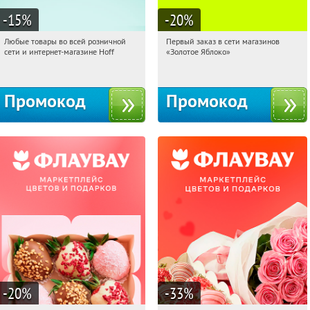
-15
%
-20
%
Любые товары во всей розничной
Первый заказ в сети магазинов
23:35:22
Получили:
83
23:35:22
Получи первым!
сети и интернет-магазине Hoff
«Золотое Яблоко»
Москва, 1-й Волоколамский проезд,
Россия
10с1
Промокод
Промокод
-20
%
-33
%