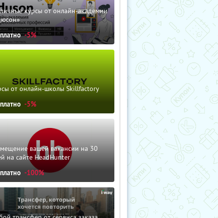
зличные курсы от онлайн-академии
дюсон»
сплатно
-5%
сы от онлайн-школы Skillfactory
сплатно
-5%
змещение вашей вакансии на 30
й на сайте HeadHunter
сплатно
-100%
ой трансфер от сервиса заказа