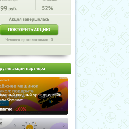
Экономия:
199
52%
руб.
Акция завершилась
ПОВТОРИТЬ АКЦИЮ
Человек проголосовало: 0
ругие акции партнера
сплатный вводный урок от онлайн-
олы Skysmart
сплатно
-100%