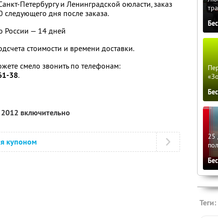
Санкт-Петербургу и Ленинградской оюласти, заказ
тра
0 следующего дня после заказа.
Бе
о России — 14 дней
подсчета стоимости и времени доставки.
ожете смело звонить по телефонам:
Пер
61-38
.
«З
Бе
я 2012 включительно
25 
ся купоном
по
Бе
Теги: