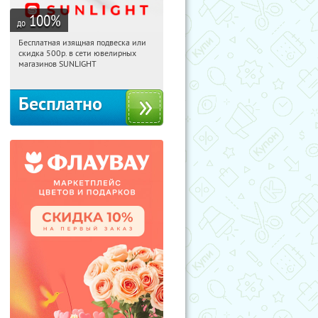
100
%
до
Бесплатная изящная подвеска или
23:35:22
Получили:
73
скидка 500р. в сети ювелирных
Россия
магазинов SUNLIGHT
Бесплатно