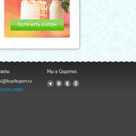
такты
Мы в Соцсетях
si@kupikupon.ru
аться с нами