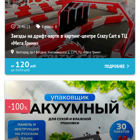
21:46:12
Купили:
8
Заезды на дрифт-карте в картинг-центре Crazy Cart в ТЦ
«Мега Гринн»
Белгород, пр-т Богдана Хмельницкого, д. 137Т, ТЦ «Мега Гринн»
120
ПОДРОБНЕЕ
от
руб.
до
1650
руб.
-100
%