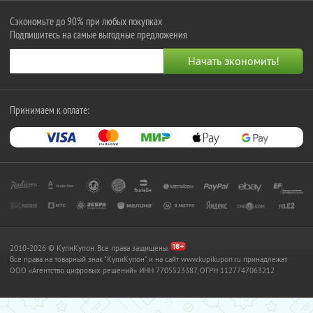
Сэкономьте до 90% при любых покупках
Подпишитесь на самые выгодные предложения
Принимаем к оплате:
2010-2026 © КупиКупон. Все права защищены.
Все права на товарный знак "КупиКупон" и на сайт www.kupikupon.ru принадлежат
OOO «Агентство цифровых решений» ИНН 7705523387, ОГРН 1127747063212