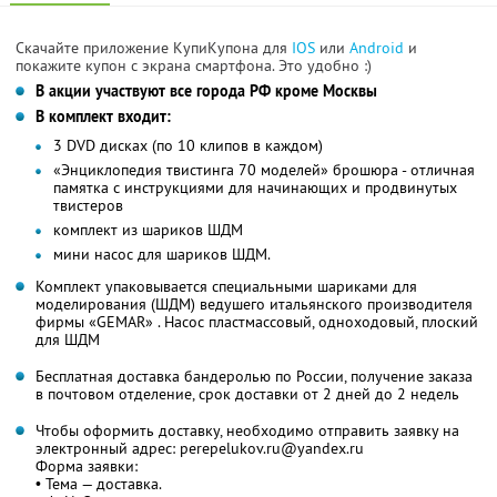
Скачайте приложение КупиКупона для
IOS
или
Android
и
покажите купон с экрана смартфона. Это удобно :)
В акции участвуют все города РФ кроме Москвы
В комплект входит:
3 DVD дисках (по 10 клипов в каждом)
«Энциклопедия твистинга 70 моделей» брошюра - отличная
памятка с инструкциями для начинающих и продвинутых
твистеров
комплект из шариков ШДМ
мини насос для шариков ШДМ.
Комплект упаковывается специальными шариками для
моделирования (ШДМ) ведушего итальянского производителя
фирмы «GEMAR» . Насос пластмассовый, одноходовый, плоский
для ШДМ
Бесплатная доставка бандеролью по России, получение заказа
в почтовом отделение, срок доставки от 2 дней до 2 недель
Чтобы оформить доставку, необходимо отправить заявку на
электронный адрес: perepelukov.ru@yandex.ru
Форма заявки:
• Тема — доставка.