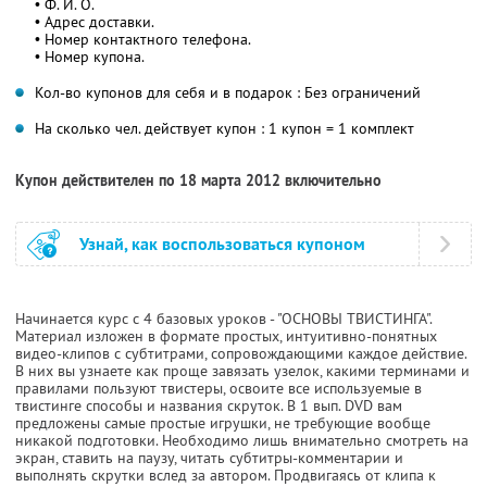
• Ф. И. О.
• Адрес доставки.
• Номер контактного телефона.
• Номер купона.
Кол-во купонов для себя и в подарок : Без ограничений
На сколько чел. действует купон : 1 купон = 1 комплект
Купон действителен по 18 марта 2012 включительно
Узнай, как воспользоваться купоном
Начинается курс с 4 базовых уроков - "ОСНОВЫ ТВИСТИНГА".
Материал изложен в формате простых, интуитивно-понятных
видео-клипов с субтитрами, сопровождающими каждое действие.
В них вы узнаете как проще завязать узелок, какими терминами и
правилами пользуют твистеры, освоите все используемые в
твистинге способы и названия скруток. В 1 вып. DVD вам
предложены самые простые игрушки, не требующие вообще
никакой подготовки. Необходимо лишь внимательно смотреть на
экран, ставить на паузу, читать субтитры-комментарии и
выполнять скрутки вслед за автором. Продвигаясь от клипа к