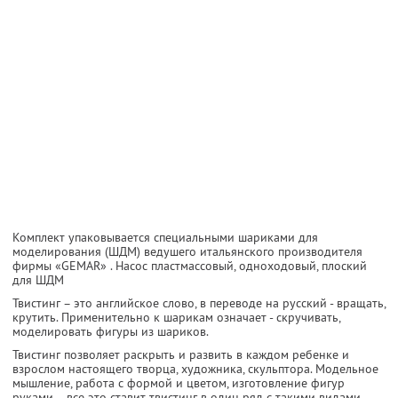
Комплект упаковывается специальными шариками для
моделирования (ШДМ) ведушего итальянского производителя
фирмы «GEMAR» . Насос пластмассовый, одноходовый, плоский
для ШДМ
Твистинг – это английское слово, в переводе на русский - вращать,
крутить. Применительно к шарикам означает - скручивать,
моделировать фигуры из шариков.
Твистинг позволяет раскрыть и развить в каждом ребенке и
взрослом настоящего творца, художника, скульптора. Модельное
мышление, работа с формой и цветом, изготовление фигур
руками – все это ставит твистинг в один ряд с такими видами