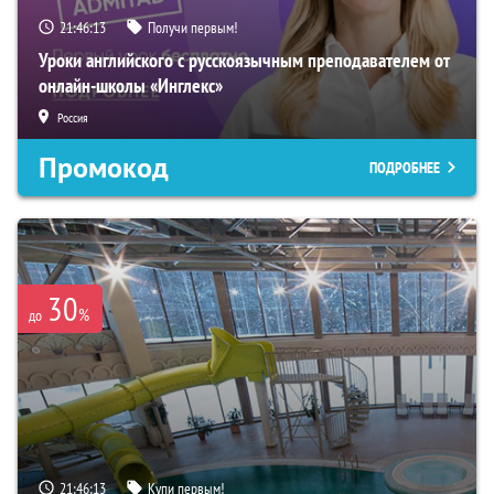
21:46:12
Получи первым!
Уроки английского с русскоязычным преподавателем от
онлайн-школы «Инглекс»
Россия
Промокод
ПОДРОБНЕЕ
30
%
до
21:46:12
Купи первым!