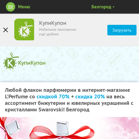
Меню
Белгород
КупиКупон
Мобильное приложение
Загрузить
ещё удобнее
Любой флакон парфюмерии в интернет-магазине
L'Perfume со
скидкой 70%
+
скидка 20%
на весь
ассортимент бижутерии и ювелирных украшений с
кристаллами Swarovski! Белгород