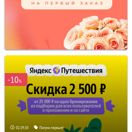
-10
%
02:29:09
Получи первым!