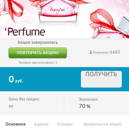
Акция завершилась
6685
ПОВТОРИТЬ АКЦИЮ
Получили:
Человек проголосовало: 5
ПОЛУЧИТЬ
0
руб.
Цена без скидки:
Экономия:
∞
70
%
Основное
Адреса
Отзывы
Вопросы по акции