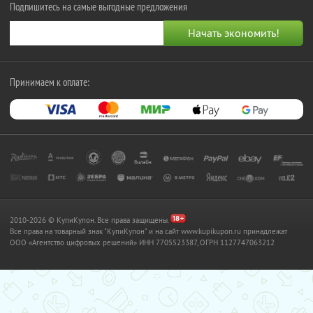
Подпишитесь на самые выгодные предложения
Принимаем к оплате:
2010-2026 © КупиКупон. Все права защищены.
Все права на товарный знак "КупиКупон" и на сайт www.kupikupon.ru принадлежат
OOO «Агентство цифровых решений» ИНН 7705523387, ОГРН 1127747063212