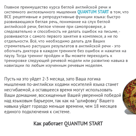
Главное преимущество курса беглой английской речи и
системного англоязычного мышления
QUANTUM START
в том, что
ВСЕ рецептивные и репродуктивные функции языка: быстро
развивающаяся беглая речь, понимание на слух беглой
английской речи, беглое чтение при самопроверке, а
следовательно и способность не делать ошибок на письме, -
развиваются с самого первого занятия в комплексе, а не по
отдельности. Всё, что необходимо делать для Ваших
стремительно растущих результатов в английской речи - это
обогнать диктора в каждом тренинге без ошибок и нажатия на
паузу. Тогда тренинг пройден и Вы можете переходить к
тренировке следующей речевой модели или развитию навыка в
навигации по любым изученным речевым моделям.
Пусть на это уйдет 2-3 месяца, зато Ваша логика
мышления по-английски ходами носителей языка станет
несгибаемой, а оставшееся время могут использовать
Ваши домашние, восхищенные Вашей уверенной победой
над языковым барьером, так как на "шлифовку" Вашего
навыка уйдет гораздо меньше времени, чем 18 месяцев
единого подключения к системе.
Как работает QUANTUM START