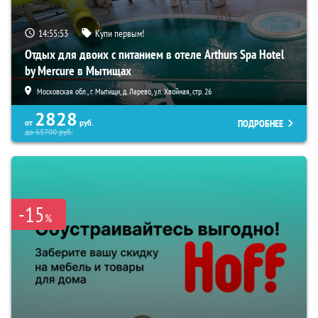
14:55:51
Купи первым!
Отдых для двоих с питанием в отеле Arthurs Spa Hotel
by Mercure в Мытищах
Московская обл., г. Мытищи, д. Ларево, ул. Хвойная, стр. 26
2828
ПОДРОБНЕЕ
от
руб.
до
65700
руб.
-15
%