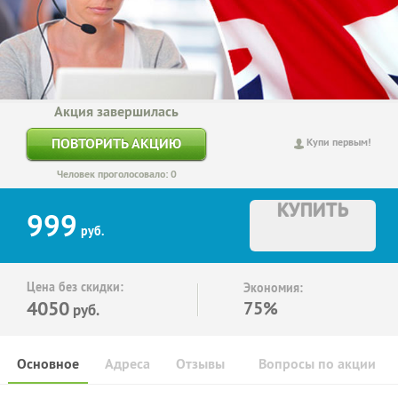
Акция завершилась
ПОВТОРИТЬ АКЦИЮ
Купи первым!
Человек проголосовало: 0
КУПИТЬ
999
руб.
Цена без скидки:
Экономия:
4050
75%
руб.
Основное
Адреса
Отзывы
Вопросы по акции