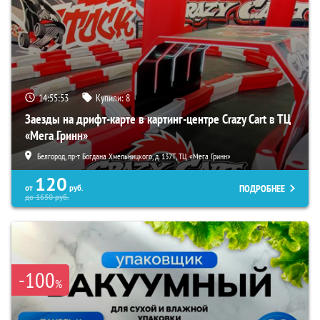
14:55:51
Купили:
8
Заезды на дрифт-карте в картинг-центре Crazy Cart в ТЦ
«Мега Гринн»
Белгород, пр-т Богдана Хмельницкого, д. 137Т, ТЦ «Мега Гринн»
120
ПОДРОБНЕЕ
от
руб.
до
1650
руб.
-100
%