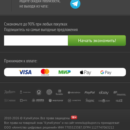
Ищите скидки поблизости,
не выходя из чата:
Сэкономьте до 90% при любых покупках
Подпишитесь на самые выгодные предложения
Принимаем к оплате:
2010-2026 © КупиКупон. Все права защищены.
Все права на товарный знак "КупиКупон" и на сайт www.kupikupon.ru принадлежат
OOO «Агентство цифровых решений» ИНН 7705523387, ОГРН 1127747063212