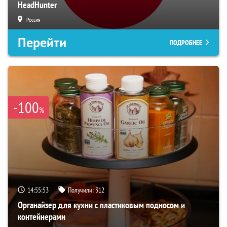
HeadHunter
Россия
Перейти
ПОДРОБНЕЕ
-100
%
14:55:51
Получили:
312
Органайзер для кухни с пластиковым подносом и
контейнерами