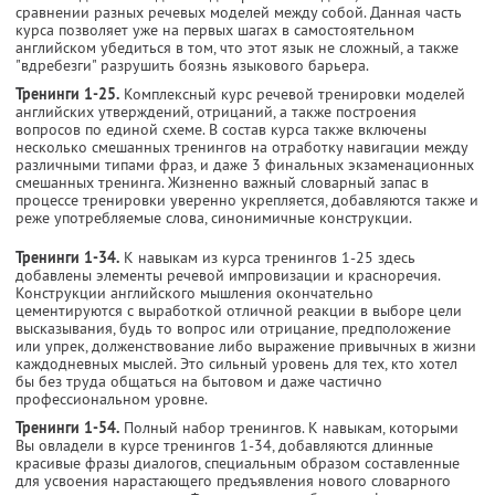
сравнении разных речевых моделей между собой. Данная часть
курса позволяет уже на первых шагах в самостоятельном
английском убедиться в том, что этот язык не сложный, а также
"вдребезги" разрушить боязнь языкового барьера.
Тренинги 1-25.
Комплексный курс речевой тренировки моделей
английских утверждений, отрицаний, а также построения
вопросов по единой схеме. В состав курса также включены
несколько смешанных тренингов на отработку навигации между
различными типами фраз, и даже 3 финальных экзаменационных
смешанных тренинга. Жизненно важный словарный запас в
процессе тренировки уверенно укрепляется, добавляются также и
реже употребляемые слова, синонимичные конструкции.
Тренинги 1-34.
К навыкам из курса тренингов 1-25 здесь
добавлены элементы речевой импровизации и красноречия.
Конструкции английского мышления окончательно
цементируются с выработкой отличной реакции в выборе цели
высказывания, будь то вопрос или отрицание, предположение
или упрек, долженствование либо выражение привычных в жизни
каждодневных мыслей. Это сильный уровень для тех, кто хотел
бы без труда общаться на бытовом и даже частично
профессиональном уровне.
Тренинги 1-54.
Полный набор тренингов. К навыкам, которыми
Вы овладели в курсе тренингов 1-34, добавляются длинные
красивые фразы диалогов, специальным образом составленные
для усвоения нарастающего предъявления нового словарного