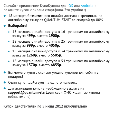
Скачайте приложение КупиКупона для
IOS
или
Android
и
покажите купон с экрана смартфона. Это удобно :)
18 месяцев безлимитного онлайн-доступа к тренингам по
английскому языку от QUANTUM START со скидкой до 80%
Выбирайте!
18 месяцев онлайн-доступа к 16 тренингам по английскому
языку за
499р.
вместо
1900р.
18 месяцев онлайн-доступа к 25 тренингам по английскому
языку за
999р.
вместо
4050р.
18 месяцев онлайн-доступа к 34 тренингам по английскому
языку за
1260р.
вместо
5505р.
18 месяцев онлайн-доступа к 54 тренингам по английскому
языку за
1370р.
вместо
6855р.
Вы можете купить сколько угодно купонов для себя и в
подарок!
Один купон действует на одного человека
Для активации купона необходимо выслать на
support@quantum-start.com
свои ФИО + данные купона
(обязательно)
Купон действителен по 5 июня 2012 включительно