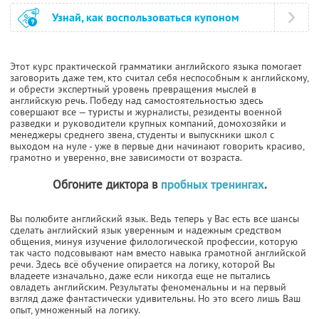
Узнай, как воспользоваться купоном
Этот курс практической грамматики английского языка помогает
заговорить даже тем, кто считал себя неспособным к английскому,
и обрести экспертный уровень превращения мыслей в
английскую речь. Победу над самостоятельностью здесь
совершают все — туристы и журналисты, резиденты военной
разведки и руководители крупных компаний, домохозяйки и
менеджеры среднего звена, студенты и выпускники школ с
выходом на нуле - уже в первые дни начинают говорить красиво,
грамотно и уверенно, вне зависимости от возраста.
Обгоните диктора в
пробных тренингах
.
Вы полюбите английский язык. Ведь теперь у Вас есть все шансы
сделать английский язык уверенным и надежным средством
общения, минуя изучение филологической профессии, которую
так часто подсовывают нам вместо навыка грамотной английской
речи. Здесь всё обучение опирается на логику, которой Вы
владеете изначально, даже если никогда еще не пытались
овладеть английским. Результаты феноменальны и на первый
взгляд даже фантастически удивительны. Но это всего лишь Ваш
опыт, умноженный на логику.