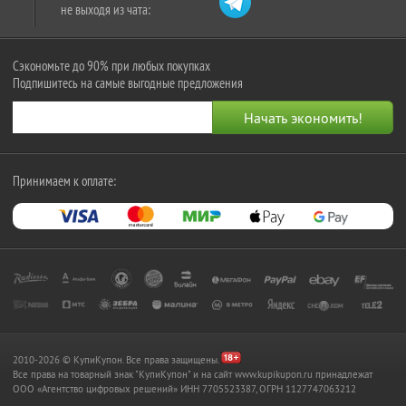
не выходя из чата:
Сэкономьте до 90% при любых покупках
Подпишитесь на самые выгодные предложения
Принимаем к оплате:
2010-2026 © КупиКупон. Все права защищены.
Все права на товарный знак "КупиКупон" и на сайт www.kupikupon.ru принадлежат
OOO «Агентство цифровых решений» ИНН 7705523387, ОГРН 1127747063212