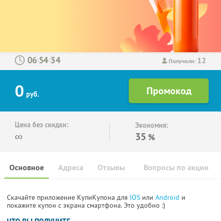
12
:
:
Получили:
0
руб.
Цена без скидки:
Экономия:
∞
35
%
Основное
Адреса
Отзывы
Вопросы по акции
Скачайте приложение КупиКупона для
IOS
или
Android
и
покажите купон с экрана смартфона. Это удобно :)