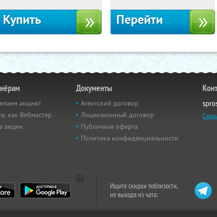
Купить
Перейти
тнёрам
Документы
Кон
елаем акцию!
Агентский договор
spro
е, как Вебмастер
Лицензионный договор
Связ
е акции
Публичная оферта
Политика конфиденциальности
Ищите скидки поблизости,
не выходя из чата: