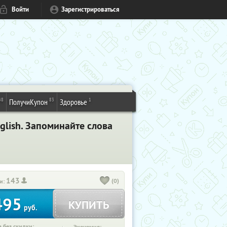
Войти
Зарегистрироваться
48
83
1
ПолучиКупон
Здоровье
glish. Запоминайте слова
143
(0)
и:
495
КУПИТЬ
руб.
 без скидки: