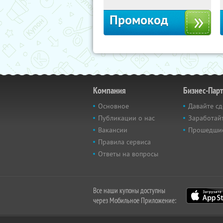
Промокод
Компания
Бизнес-Пар
Основное
Давайте сд
Публикации о нас
Заработайт
Вакансии
Прошедши
Правила сервиса
Ответы на вопросы
Все наши купоны доступны
через Мобильное Приложение: