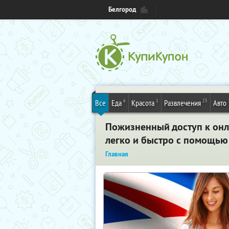
Белгород
6
1
25
Все
Еда
Красота
Развлечения
Авто
Пожизненный доступ к онла
легко и быстро с помощь
Главная