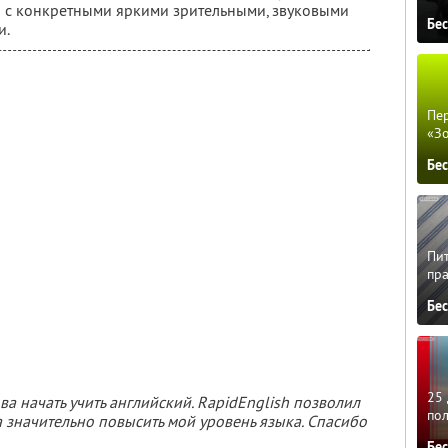
но с конкретными яркими зрительными, звуковыми
Бе
и.
Пер
«З
Бе
Пит
пра
Бе
25 
ова начать учить английский. RapidEnglish позволил
по
а значительно повысить мой уровень языка. Спасибо
Бе