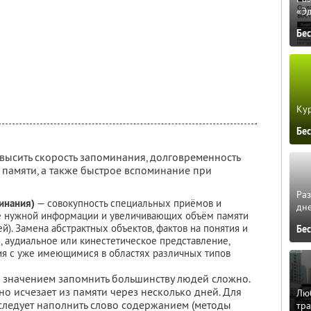
«Э
Бе
Кур
Бе
ысить скорость запоминания, долговременность
 памяти, а также быстрое вспоминание при
Ра
инания)
— совокупность специальных приёмов и
дне
е нужной информации и увеличивающих объём памяти
й). Замена абстрактных объектов, фактов на понятия и
Бе
 аудиальное или кинестетическое представление,
ия с уже имеющимися в областях различных типов
м значением запомнить большинству людей сложно.
оно исчезает из памяти через несколько дней. Для
Люб
следует наполнить слово содержанием (методы
тра