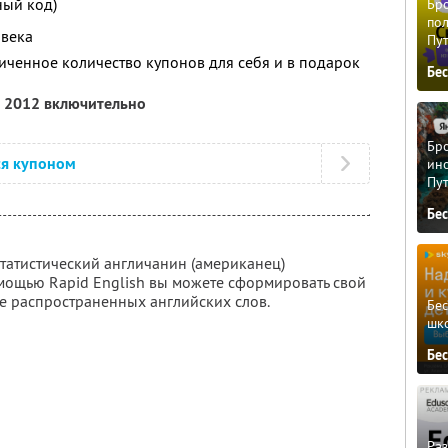
ный код)
Бро
пол
овека
Пу
ченное количество купонов для себя и в подарок
Бе
а 2012 включительно
Бро
ся купоном
ино
Пу
Бе
атистический англичанин (американец)
омощью Rapid English вы можете сформировать свой
е распространенных английских слов.
Бе
шк
Бе
Ра