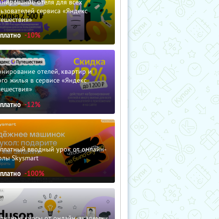
нирование отеля для всех
ьзователей сервиса «Яндекс
тешествия»
сплатно
-10%
нирование отелей, квартир и
го жилья в сервисе «Яндекс
тешествия»
сплатно
-12%
сплатный вводный урок от онлайн-
олы Skysmart
сплатно
-100%
зличные курсы от онлайн-академии