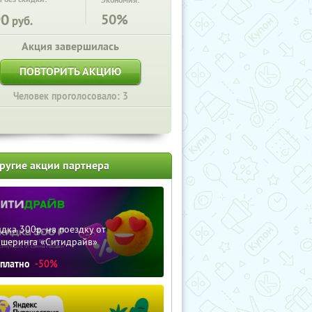
Экономия:
90
50%
руб.
Акция завершилась
ПОВТОРИТЬ АКЦИЮ
Человек проголосовало: 3
ругие акции партнера
дка 300р. на поездку от
ршеринга «Ситидрайв»
сплатно
-50%