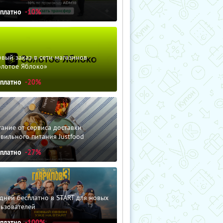
сплатно
-10%
вый заказ в сети магазинов
олотое Яблоко»
сплатно
-20%
ание от сервиса доставки
вильного питания Justfood
сплатно
-27%
дней бесплатно в START для новых
льзователей
сплатно
-100%