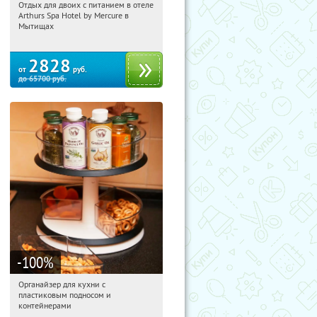
Отдых для двоих с питанием в отеле
21:30:09
Купи первым!
Arthurs Spa Hotel by Mercure в
Московская обл., г. Мытищи, д.
Мытищах
Ларево, ул. Хвойная, стр. 26
2828
от
руб.
до
65700
руб.
-100
%
Органайзер для кухни с
21:30:09
Получили:
312
пластиковым подносом и
Россия
контейнерами