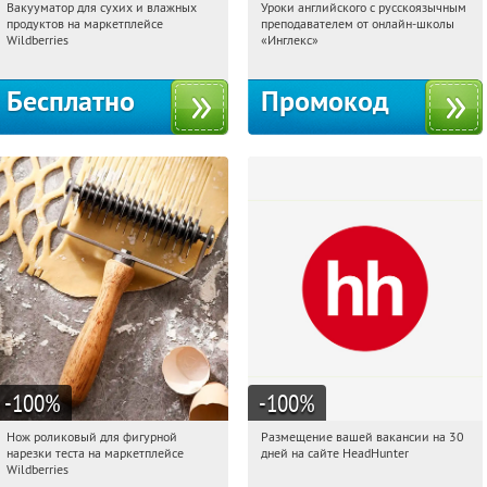
Вакууматор для сухих и влажных
Уроки английского с русскоязычным
21:30:09
Получили:
186
21:30:09
Получи первым!
продуктов на маркетплейсе
преподавателем от онлайн-школы
Россия
Россия
Wildberries
«Инглекс»
Бесплатно
Промокод
-100
%
-100
%
Нож роликовый для фигурной
Размещение вашей вакансии на 30
21:30:09
Получили:
266
21:30:09
Получили:
2
нарезки теста на маркетплейсе
дней на сайте HeadHunter
Россия
Россия
Wildberries