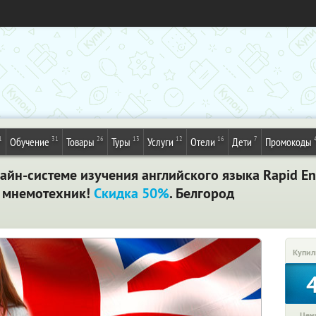
1
31
26
13
12
16
7
Обучение
Товары
Туры
Услуги
Отели
Дети
Промокоды
йн-системе изучения английского языка Rapid En
ю мнемотехник!
Скидка 50%
. Белгород
Купил
Цена