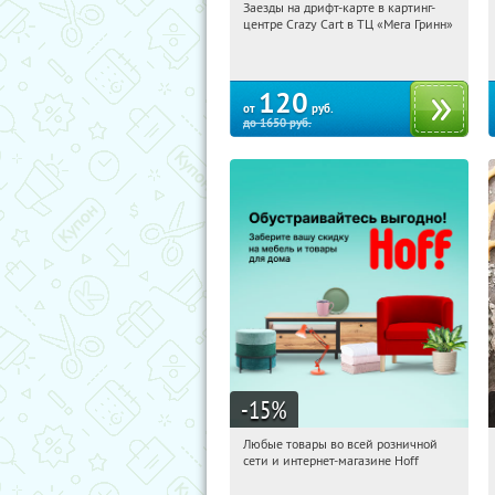
Заезды на дрифт-карте в картинг-
21:30:09
Купили:
8
центре Crazy Cart в ТЦ «Мега Гринн»
Белгород, пр-т Богдана
Хмельницкого, д. 137Т, ТЦ «Мега
Гринн»
120
от
руб.
до
1650
руб.
-15
%
Любые товары во всей розничной
21:30:09
Получили:
83
сети и интернет-магазине Hoff
Москва, 1-й Волоколамский проезд,
10с1