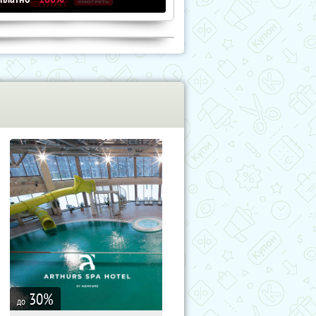
30
%
до