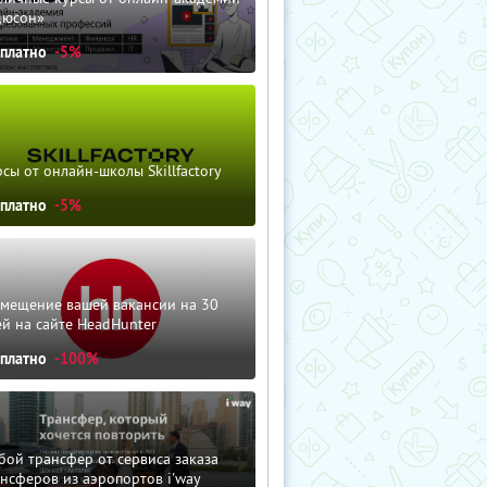
дюсон»
сплатно
-5%
сы от онлайн-школы Skillfactory
сплатно
-5%
змещение вашей вакансии на 30
й на сайте HeadHunter
сплатно
-100%
ой трансфер от сервиса заказа
нсферов из аэропортов i'way