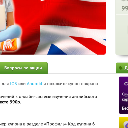
9
Вопросы по акции
Д
а для
IOS
или
Android
и покажите купон с экрана
Ски
ичений к онлайн-системе изучения английского
ка
есто 990р.
Бе
мер купона в разделе «Профиль» Код купона 6