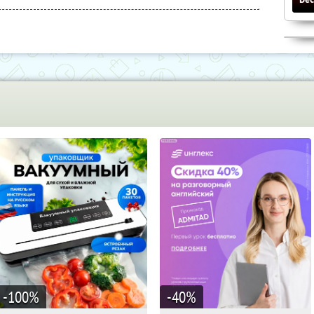
-100
%
-40
%