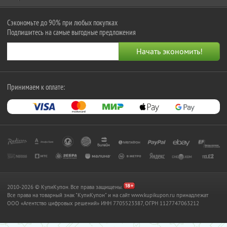
Сэкономьте до 90% при любых покупках
Подпишитесь на самые выгодные предложения
Принимаем к оплате:
2010-2026 © КупиКупон. Все права защищены.
Все права на товарный знак "КупиКупон" и на сайт www.kupikupon.ru принадлежат
OOO «Агентство цифровых решений» ИНН 7705523387, ОГРН 1127747063212