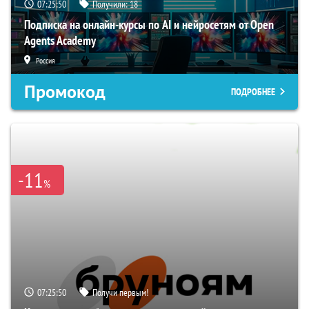
07:25:49
Получили:
18
Подписка на онлайн-курсы по AI и нейросетям от Open
Agents Academy
Россия
Промокод
ПОДРОБНЕЕ
-11
%
07:25:49
Получи первым!