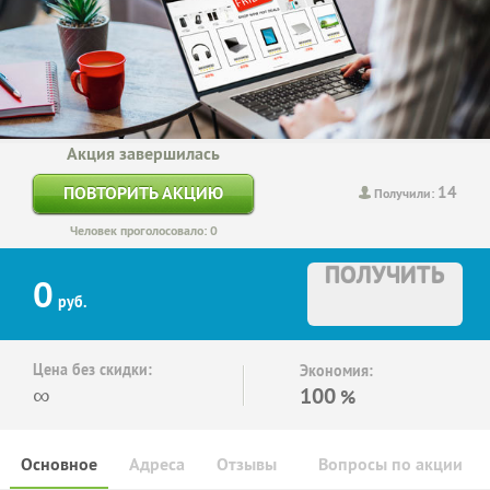
Акция завершилась
14
ПОВТОРИТЬ АКЦИЮ
Получили:
Человек проголосовало: 0
ПОЛУЧИТЬ
0
руб.
Цена без скидки:
Экономия:
∞
100
%
Основное
Адреса
Отзывы
Вопросы по акции