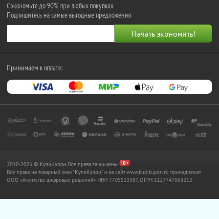
Сэкономьте до 90% при любых покупках
Подпишитесь на самые выгодные предложения
Принимаем к оплате:
2010-2026 © КупиКупон. Все права защищены.
Все права на товарный знак "КупиКупон" и на сайт www.kupikupon.ru принадлежат
OOO «Агентство цифровых решений» ИНН 7705523387, ОГРН 1127747063212