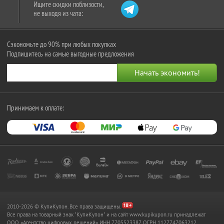
Ищите скидки поблизости,
не выходя из чата:
Сэкономьте до 90% при любых покупках
Подпишитесь на самые выгодные предложения
Принимаем к оплате:
2010-2026 © КупиКупон. Все права защищены.
Все права на товарный знак "КупиКупон" и на сайт www.kupikupon.ru принадлежат
OOO «Агентство цифровых решений» ИНН 7705523387, ОГРН 1127747063212