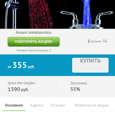
Акция завершилась
36
ПОВТОРИТЬ АКЦИЮ
Купили:
Человек проголосовало: 1
КУПИТЬ
355
от
руб.
Цена без скидки:
Экономия:
1390
55%
руб.
Основное
Адреса
Отзывы
Вопросы по акции