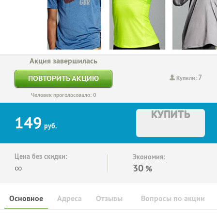
Акция завершилась
7
ПОВТОРИТЬ АКЦИЮ
Купили:
Человек проголосовало: 0
КУПИТЬ
149
руб.
Цена без скидки:
Экономия:
∞
30
%
Основное
Адреса
Отзывы
Вопросы по акции