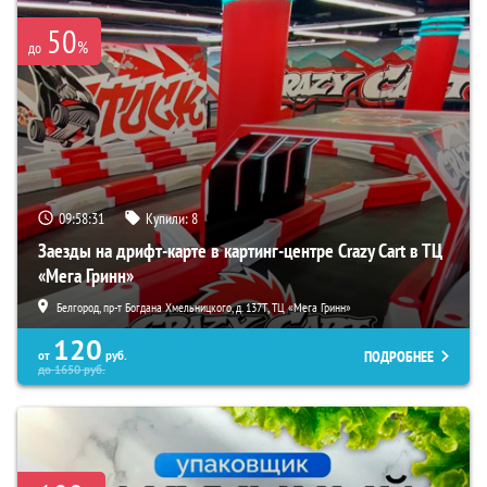
50
%
до
09:58:30
Купили:
8
Заезды на дрифт-карте в картинг-центре Crazy Cart в ТЦ
«Мега Гринн»
Белгород, пр-т Богдана Хмельницкого, д. 137Т, ТЦ «Мега Гринн»
120
ПОДРОБНЕЕ
от
руб.
до
1650
руб.