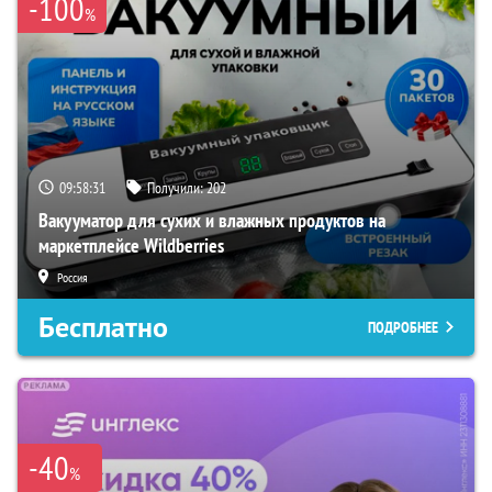
-100
%
09:58:30
Получили:
202
Вакууматор для сухих и влажных продуктов на
маркетплейсе Wildberries
Россия
Бесплатно
ПОДРОБНЕЕ
-40
%