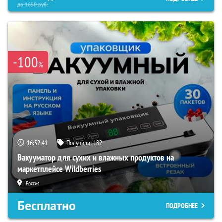
до
1650
руб.
-100
%
16:52:40
Получили:
182
Вакууматор для сухих и влажных продуктов на
маркетплейсе Wildberries
Россия
Бесплатно
ПОДРОБНЕЕ