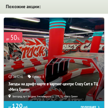
Похожие акции:
50
%
до
16:52:40
Купили:
8
Заезды на дрифт-карте в картинг-центре Crazy Cart в ТЦ
«Мега Гринн»
Белгород, пр-т Богдана Хмельницкого, д. 137Т, ТЦ «Мега Гринн»
120
ПОДРОБНЕЕ
от
руб.