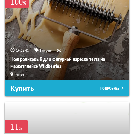
-100
%
16:52:40
Получили:
265
Нож роликовый для фигурной нарезки теста на
маркетплейсе Wildberries
Россия
Купить
ПОДРОБНЕЕ
-11
%