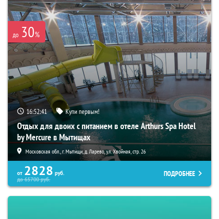
30
%
до
16:52:40
Купи первым!
Отдых для двоих с питанием в отеле Arthurs Spa Hotel
by Mercure в Мытищах
Московская обл., г. Мытищи, д. Ларево, ул. Хвойная, стр. 26
2828
ПОДРОБНЕЕ
от
руб.
до
65700
руб.