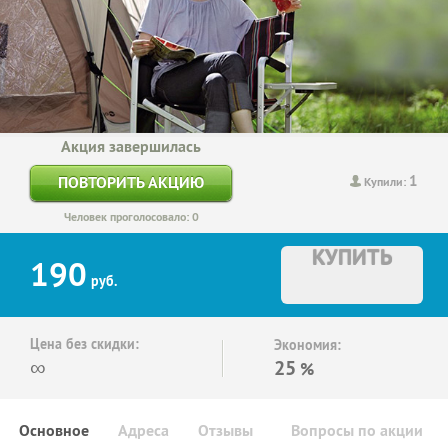
Акция завершилась
1
ПОВТОРИТЬ АКЦИЮ
Купили:
Человек проголосовало: 0
КУПИТЬ
190
руб.
Цена без скидки:
Экономия:
∞
25
%
Основное
Адреса
Отзывы
Вопросы по акции