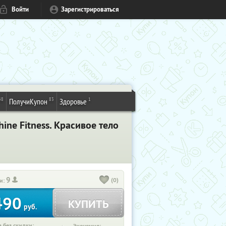
Войти
Зарегистрироваться
48
83
1
ПолучиКупон
Здоровье
ne Fitness. Красивое тело
9
(0)
и:
490
КУПИТЬ
руб.
 без скидки: