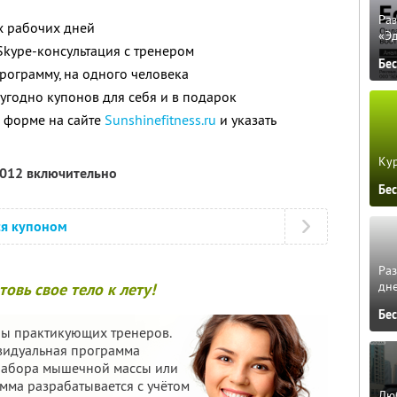
Ра
х рабочих дней
«Э
Skype-консультация с тренером
Бе
программу, на одного человека
угодно купонов для себя и в подарок
 форме на сайте
Sunshinefitness.ru
и указать
Кур
2012 включительно
Бе
ся купоном
Ра
дне
овь свое тело к лету!
Бе
ппы практикующих тренеров.
ивидуальная программа
 набора мышечной массы или
мма разрабатывается с учётом
Люб