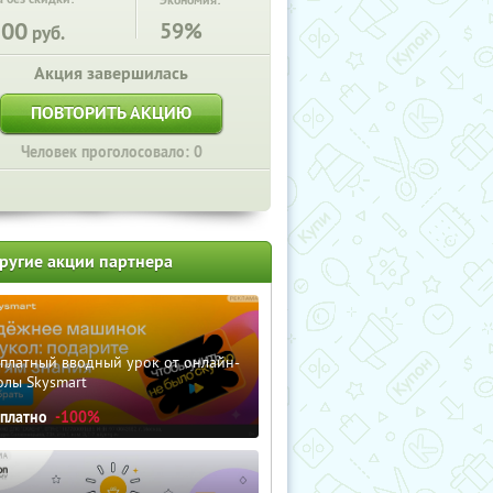
Экономия:
200
59%
руб.
Акция завершилась
ПОВТОРИТЬ АКЦИЮ
Человек проголосовало: 0
ругие акции партнера
сплатный вводный урок от онлайн-
олы Skysmart
сплатно
-100%