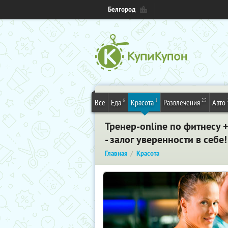
Белгород
6
1
25
Все
Еда
Красота
Развлечения
Авто
Тренер-online по фитнесу 
- залог уверенности в себе
Главная
Красота