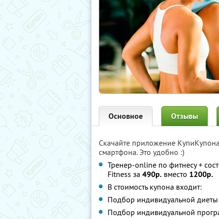
Основное
Отзывы
Скачайте приложение КупиКупон
смартфона. Это удобно :)
Тренер-online по фитнесу + со
Fitness за
490р.
вместо
1200р.
В стоимость купона входит:
Подбор индивидуальной диеты
Подбор индивидуальной прогр