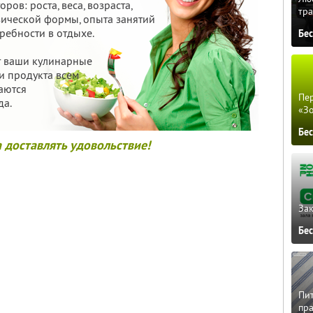
ров: роста, веса, возраста,
тра
зической формы, опыта занятий
ребности в отдыхе.
Бе
ет ваши кулинарные
и продукта всем
аются
Пер
да.
«З
Бе
 доставлять удовольствие!
Зак
Бе
Пит
пра