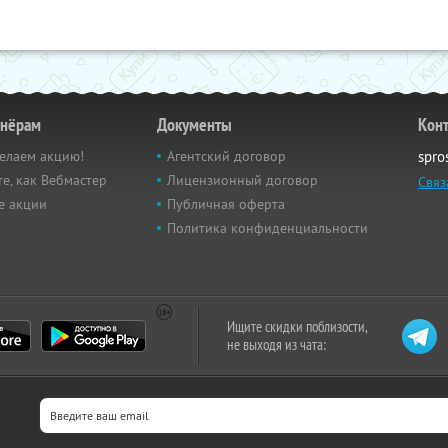
тнёрам
Документы
Кон
елаем акцию!
Агентский договор
spro
е, как Вебмастер
Лицензионный договор
Связ
е акции
Публичная оферта
Политика конфиденциальности
Ищите скидки поблизости,
не выходя из чата: