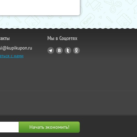
такты
Мы в Соцсетях
si@kupikupon.ru
аться с нами