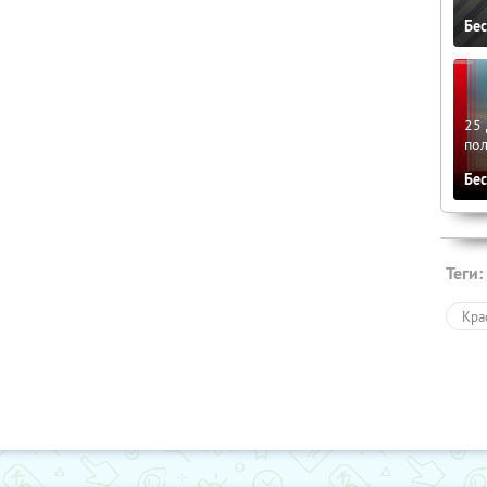
Бе
25 
по
Бе
Теги:
Кра