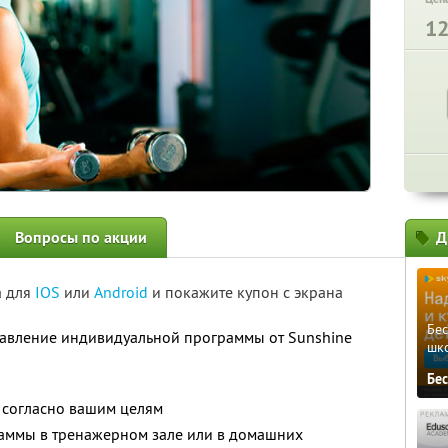
1
Вопросы по акции
Д
а для
IOS
или
Android
и покажите купон с экрана
Бе
ставление индивидуальной программы от Sunshine
шк
Бе
 согласно вашим целям
аммы в тренажерном зале или в домашних