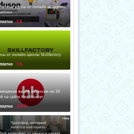
зличные курсы от онлайн-академии
дюсон»
сплатно
-5%
сы от онлайн-школы Skillfactory
сплатно
-5%
змещение вашей вакансии на 30
й на сайте HeadHunter
сплатно
-100%
ой трансфер от сервиса заказа