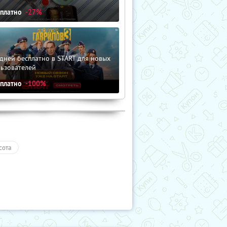
сплатно
-27%
дней бесплатно в START для новых
льзователей
сплатно
-100%
сота