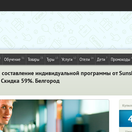
1
31
25
13
12
16
7
Обучение
Товары
Туры
Услуги
Отели
Дети
Промокоды
+ составление индивидуальной программы от Sunshi
! Cкидка 59%. Белгород
Купил
Цена