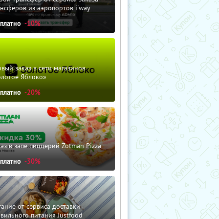
нсферов из аэропортов i'way
сплатно
-10%
вый заказ в сети магазинов
олотое Яблоко»
сплатно
-20%
аз в зале пиццерий Zotman Pizza
сплатно
-30%
ание от сервиса доставки
вильного питания Justfood