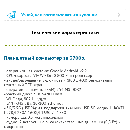
Узнай, как воспользоваться купоном
Технические характеристики
Планшетный компьютер за 3700р.
- операционная система: Google Android v2.2
- CPU/скорость: VIA WM8650 800 МГц процессор
- экран/разрешение: 7-дюймовый (800 х 400) резистивный
сенсорный TFT-экран
- оперативная память: (RAM) 256 Мб DDR2
- жесткий диск: 2 Гб NAND Flash
- Wi-Fi: да, 802.11b/g/n
- LAN (RJ45): Да, 10/100 Ethernet
- 3G/3.5G (HSDPA): да, поддержка внешних USB 3G модем HUAWEI
E220/E230/E160X/E169G / E1750
- камера: да, 0,3-мегапиксельная
- аудио: 2 встроенные высококачественные динамики (0,5 Вт) и
микрофон