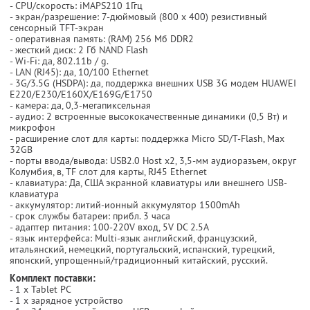
- CPU/скорость: iMAPS210 1Ггц
- экран/разрешение: 7-дюймовый (800 х 400) резистивный
сенсорный TFT-экран
- оперативная память: (RAM) 256 Мб DDR2
- жесткий диск: 2 Гб NAND Flash
- Wi-Fi: да, 802.11b / g.
- LAN (RJ45): да, 10/100 Ethernet
- 3G/3.5G (HSDPA): да, поддержка внешних USB 3G модем HUAWEI
E220/E230/E160X/E169G/E1750
- камера: да, 0,3-мегапиксельная
- аудио: 2 встроенные высококачественные динамики (0,5 Вт) и
микрофон
- расширение слот для карты: поддержка Micro SD/T-Flash, Max
32GB
- порты ввода/вывода: USB2.0 Host x2, 3,5-мм аудиоразъем, округ
Колумбия, в, TF слот для карты, RJ45 Ethernet
- клавиатура: Да, США экранной клавиатуры или внешнего USB-
клавиатура
- аккумулятор: литий-ионный аккумулятор 1500mAh
- срок службы батареи: прибл. 3 часа
- адаптер питания: 100-220V вход, 5V DC 2.5A
- язык интерфейса: Multi-язык английский, французский,
итальянский, немецкий, португальский, испанский, турецкий,
японский, упрощенный/традиционный китайский, русский.
Комплект поставки:
- 1 х Tablet PC
- 1 х зарядное устройство