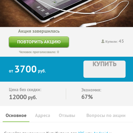
Акция завершилась
45
ПОВТОРИТЬ АКЦИЮ
Купили:
Человек проголосовало: 0
КУПИТЬ
3700
от
руб.
Цена без скидки:
Экономия:
12000
67%
руб.
Основное
Адреса
Отзывы
Вопросы по акции