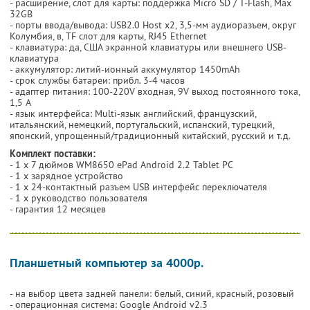
- расширение, слот для карты: поддержка Micro SD / T-Flash, Max
32GB
- порты ввода/вывода: USB2.0 Host x2, 3,5-мм аудиоразъем, округ
Колумбия, в, TF слот для карты, RJ45 Ethernet
- клавиатура: да, США экранной клавиатуры или внешнего USB-
клавиатура
- аккумулятор: литий-ионный аккумулятор 1450mAh
- срок службы батареи: прибл. 3-4 часов
- адаптер питания: 100-220V входная, 9V выход постоянного тока,
1,5 А
- язык интерфейса: Multi-язык английский, французский,
итальянский, немецкий, португальский, испанский, турецкий,
японский, упрощенный/традиционный китайский, русский и т.д.
Комплект поставки:
- 1 х 7 дюймов WM8650 ePad Android 2.2 Tablet PC
- 1 х зарядное устройство
- 1 х 24-контактный разъем USB интерфейс переключателя
- 1 х руководство пользователя
- гарантия 12 месяцев
Планшетный компьютер за 4000р.
- на выбор цвета задней панели: белый, синий, красный, розовый
- операционная система: Google Android v2.3