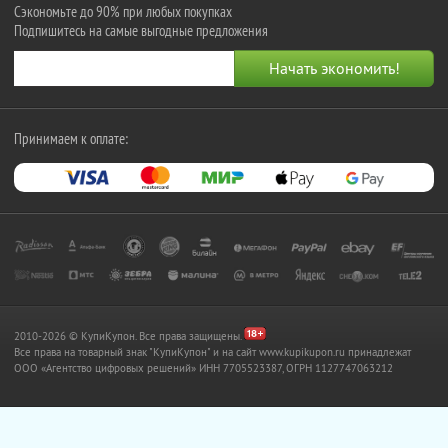
Сэкономьте до 90% при любых покупках
Подпишитесь на самые выгодные предложения
Принимаем к оплате:
2010-2026 © КупиКупон. Все права защищены.
Все права на товарный знак "КупиКупон" и на сайт www.kupikupon.ru принадлежат
OOO «Агентство цифровых решений» ИНН 7705523387, ОГРН 1127747063212