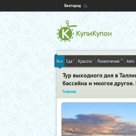
Белгород
6
1
25
Все
Еда
Красота
Развлечения
Авто
Тур выходного дня в Талл
бассейна и многое другое. 
Главная