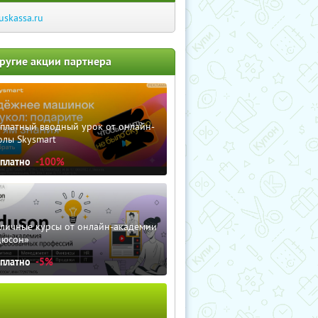
uskassa.ru
ругие акции партнера
сплатный вводный урок от онлайн-
олы Skysmart
сплатно
-100%
зличные курсы от онлайн-академии
дюсон»
сплатно
-5%