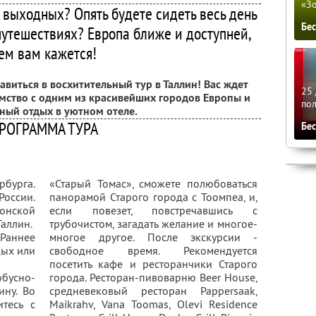
«З
 выходных? Опять будете сидеть весь день
Бе
путешествиях? Европа ближе и доступней,
ем вам кажется!
авиться в восхитительный тур в Таллин! Вас ждет
25 
омство с одним из красивейших городов Европы и
по
ный отдых в уютном отеле.
РОГРАММА ТУРА
Бе
рбурга.
«Старый Томас», сможете полюбоваться
ссии.
панорамой Старого города с Тоомпеа, и,
онской
если повезет, повстречавшись с
Таллин.
трубочистом, загадать желание и многое-
Раннее
многое другое. После экскурсии -
дых или
свободное время. Рекомендуется
посетить кафе и ресторанчики Старого
бусно-
города. Ресторан-пивоварню Beer House,
ину. Во
средневековый ресторан Pappersaak,
тесь с
Maikrahv, Vana Toomas, Olevi Residence