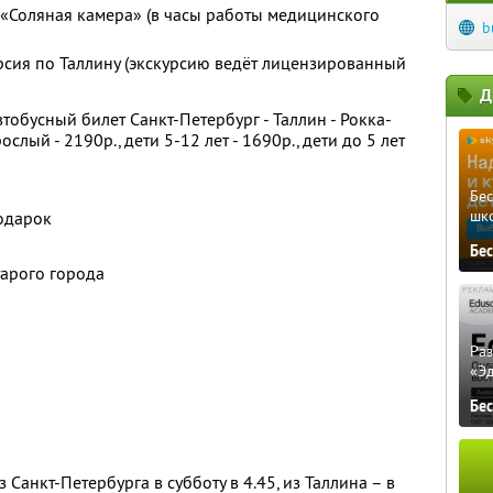
«Соляная камера» (в часы работы медицинского
b
сия по Таллину (экскурсию ведёт лицензированный
Д
обусный билет Санкт-Петербург - Таллин - Рокка-
слый - 2190р., дети 5-12 лет - 1690р., дети до 5 лет
Бе
шк
подарок
Бе
тарого города
Ра
«Э
Бе
 Санкт-Петербурга в субботу в 4.45, из Таллина – в