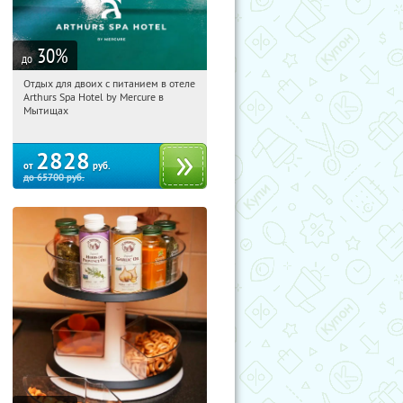
30
%
до
Отдых для двоих с питанием в отеле
17:18:51
Купи первым!
Arthurs Spa Hotel by Mercure в
Московская обл., г. Мытищи, д.
Мытищах
Ларево, ул. Хвойная, стр. 26
2828
от
руб.
до
65700
руб.