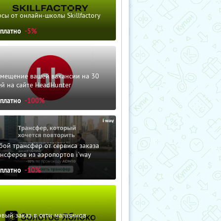
сы от онлайн-школы Skillfactory
сплатно
-5%
змещение вашей вакансии на 30
й на сайте HeadHunter
сплатно
-100%
ой трансфер от сервиса заказа
нсферов из аэропортов i'way
сплатно
-10%
вый заказ в сети магазинов