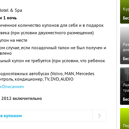
Кур
Hotel & Spa
и 1 ночь
Бе
ченное количество купонов для себя и в подарок
овека (при условии двухместного размещения)
упон на месте
Ра
ом случае, если посадочный талон не был получен и
дне
твлено
Бе
ьный купон не требуется (при условии, что ребенок
 одноэтажных автобусах (Volvo, MAN, Mercedes
онтроль, кондиционер, TV, DVD, AUDIO
Люб
«Описание»
тра
а 2012 включительно
Бе
ся купоном
Пер