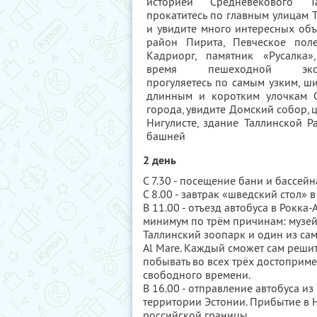
историей Средневекового Та
прокатитесь по главным улицам 
и увидите много интересных объ
район Пирита, Певческое поле
Кадриорг, памятник «Русалка»
время пешеходной экск
прогуляетесь по самым узким, ш
длинным и коротким улочкам С
города, увидите Домский собор, 
Нигулисте, здание Таллинской Р
башней
2 день
С 7.30 - посещение бани и бассейн
С 8.00 - завтрак «шведский стол» в
В 11.00 - отъезд автобуса в Рокка
минимум по трём причинам: музе
Таллинский зоопарк и один из са
Al Mare. Каждый сможет сам решить
побывать во всех трёх достоприме
свободного времени.
В 16.00 - отправление автобуса из
территории Эстонии. Прибытие в 
российской границы.