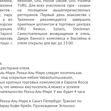
ллина,
Restoran, Grill House Daube, Grill Pizzeria
Таллина
TURG. Для всех участников тура - скидки
ектов -
на посещение вышеперечисленных
, парк
ресторанов. Первый день знакомства с
, а во
Таллином рекомендуется завершить
урсии
приятным шопингом в торговых центрах
ироким,
VIRU Keskus, Solaris, Stockman.
тарого
Самостоятельное возвращение в отель.
церковь
Двери банного комплекса и бассейна в
атуши с
отеле открыты для вас до 23.00.
а.
 ресторане отеля.
-Аль-Маре. Рокка-Аль-Маре следует посетить как
й под открытым небом Vabaohumuuseumi,
мых крупных торговых комплексов в Европе Rocca
, что именно ему посетить. А может, и успеете
чательностях Рокка-Аль-Маре. У вас будет 4 часа
 Рокка-Аль-Маре в Санкт-Петербург. Транзит по
Нарву. Кофе-брейк. Прохождение Эстонско-