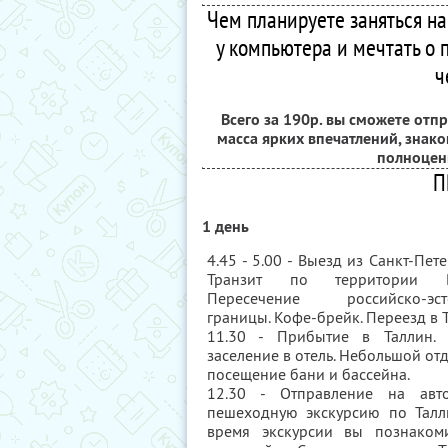
Чем планируете заняться на
у компьютера и мечтать о 
ч
Всего за 190р. вы сможете отпр
масса ярких впечатлений, знак
полноцен
П
1 день
4.45 - 5.00 - Выезд из Санкт-Пете
Транзит по территории Ро
Пересечение российско-эст
границы. Кофе-брейк. Переезд в 
11.30 - Прибытие в Таллин. 
заселение в отель. Небольшой от
посещение бани и бассейна.
12.30 - Отправление на авто
пешеходную экскурсию по Талл
время экскурсии вы познакоми