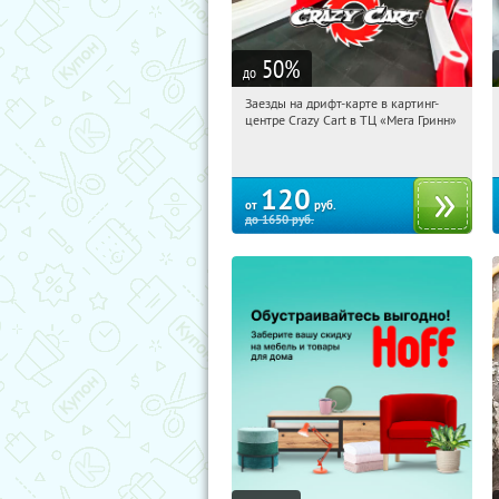
50
%
до
Заезды на дрифт-карте в картинг-
17:18:51
Купили:
8
центре Crazy Cart в ТЦ «Мега Гринн»
Белгород, пр-т Богдана
Хмельницкого, д. 137Т, ТЦ «Мега
Гринн»
120
от
руб.
до
1650
руб.