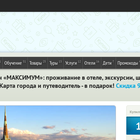
1
31
25
13
12
16
7
Обучение
Товары
Туры
Услуги
Отели
Дети
Промокоды
ин «МАКСИМУМ»: проживание в отеле, экскурсии, 
Карта города и путеводитель - в подарок!
Скидка 
Купил
Цена