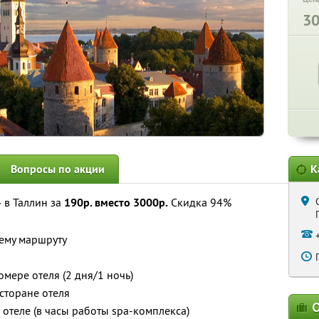
3
Вопросы по акции
К
в Таллин за
190р. вместо 3000р.
Скидка 94%
ему маршруту
мере отеля (2 дня/1 ночь)
сторане отеля
О
 отеле (в часы работы spa-комплекса)