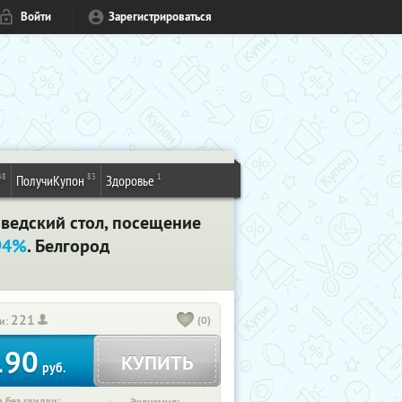
Войти
Зарегистрироваться
48
83
1
ПолучиКупон
Здоровье
шведский стол, посещение
94%
. Белгород
221
(0)
и:
190
КУПИТЬ
руб.
 без скидки: