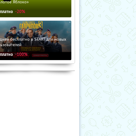
олотое Яблоко»
сплатно
-20%
дней бесплатно в START для новых
льзователей
сплатно
-100%