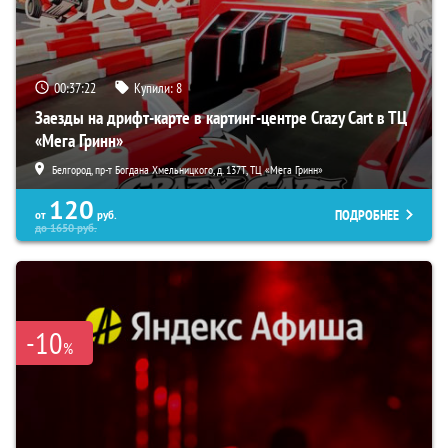
00:37:21
Купили:
8
Заезды на дрифт-карте в картинг-центре Crazy Cart в ТЦ
«Мега Гринн»
Белгород, пр-т Богдана Хмельницкого, д. 137Т, ТЦ «Мега Гринн»
120
ПОДРОБНЕЕ
от
руб.
до
1650
руб.
-10
%