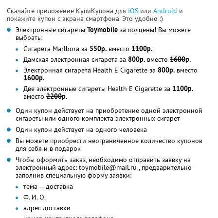
Скачайте приложение КупиКупона для
IOS
или
Android
и
покажите купон с экрана смартфона. Это удобно :)
Электронные сигареты
Toymobile
за полцены! Вы можете
выбрать:
Сигарета Marlbora за
550р.
вместо
1100
р.
Дамская электронная сигарета за
800р.
вместо
1600
р.
Электронная сигарета Health E Cigarette за
800р.
вместо
1600
р.
Две электронные сигареты Health E Cigarette за
1100р.
вместо
2200
р.
Один купон действует на приобретение одной электронной
сигареты или одного комплекта электронных сигарет
Один купон действует на одного человека
Вы можете приобрести неограниченное количество купонов
для себя и в подарок
Чтобы оформить заказ, необходимо отправить заявку на
электронный адрес: toymobile@mail.ru , предварительно
заполнив специальную форму заявки:
тема — доставка
Ф. И. О.
адрес доставки