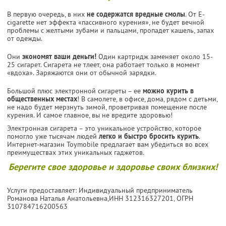
В первую очередь, в них
не содержатся вредные смолы
. От E-
cigarette нет эффекта «пассивного курения», не будет вечной
проблемы с желтыми зубами и пальцами, пропадет кашель, запах
от одежды.
Они
экономят ваши деньги!
Один картридж заменяет около 15-
25 сигарет. Сигарета не тлеет, она работает только в момент
«вдоха». Заряжаются они от обычной зарядки.
Большой плюс электронной сигареты – ее
можно курить в
общественных местах
! В самолете, в офисе, дома, рядом с детьми,
не надо будет мерзнуть зимой, проветривая помещение после
курения. И самое главное, вы не вредите здоровью!
Электронная сигарета – это уникальное устройство, которое
помогло уже тысячам людей
легко и быстро бросить курить
.
Интернет-магазин Toymobile предлагает вам убедиться во всех
преимуществах этих уникальных гаджетов.
Берегите свое здоровье и здоровье своих близких!
Услуги предоставляет: Индивидуальный предприниматель
Романова Наталья Анатольевна,
ИНН 312316327201
, ОГРН
310784716200563