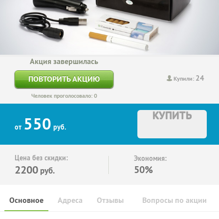
Акция завершилась
24
ПОВТОРИТЬ АКЦИЮ
Купили:
Человек проголосовало: 0
КУПИТЬ
550
от
руб.
Цена без скидки:
Экономия:
2200
50%
руб.
Основное
Адреса
Отзывы
Вопросы по акции