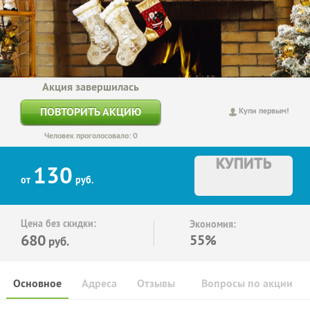
Акция завершилась
ПОВТОРИТЬ АКЦИЮ
Купи первым!
Человек проголосовало: 0
КУПИТЬ
130
от
руб.
Цена без скидки:
Экономия:
680
55%
руб.
Основное
Адреса
Отзывы
Вопросы по акции