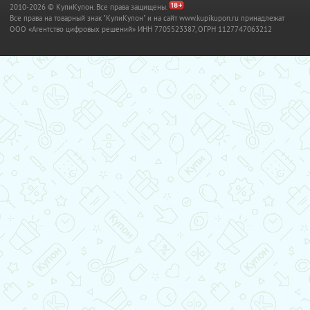
2010-2026 © КупиКупон. Все права защищены.
Все права на товарный знак "КупиКупон" и на сайт www.kupikupon.ru принадлежат
OOO «Агентство цифровых решений» ИНН 7705523387, ОГРН 1127747063212