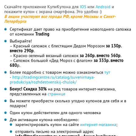
Скачайте приложение КупиКупона для
IOS
или
Android
и
покажите купон с экрана смартфона. Это удобно :)
В акции участвуют все города РФ, кроме Москвы и Санкт-
Петербурга
Сертификат дает право на приобретение новогоднего сапожка
от компании
Trading
Выбирайте!
– Красный сапожок с блестящим Дедом Морозом
за 130р.
вместо 290р
.
– Красно-зеленый вязаный сапожок
за 260р. вместо 560р
.
– Сапожок большой «Дед Мороз с флагом»
за 333р. вместо
680
р.
Более подробно с товаром можно ознакомиться
тут
-
http://tradingcentre.ru/catalog/suvenirnaya-
produkciya/rozhdestvenskij-chulok/
Бонус! Скидка 30%
на ряд товаров интернет-магазина,
представленных на
странице
Вы можете приобрести сколько угодно купонов для себя и в
подарок!
Один купон действителен для одного человека
Для активации купона необходимо:
зарегистрировать купон на сайте
интернет-магазина
;
отправить письмо на электронный адрес