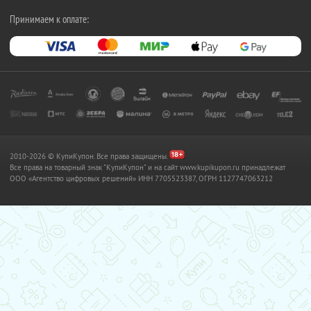
Принимаем к оплате:
2010-2026 © КупиКупон. Все права защищены.
Все права на товарный знак "КупиКупон" и на сайт www.kupikupon.ru принадлежат
OOO «Агентство цифровых решений» ИНН 7705523387, ОГРН 1127747063212