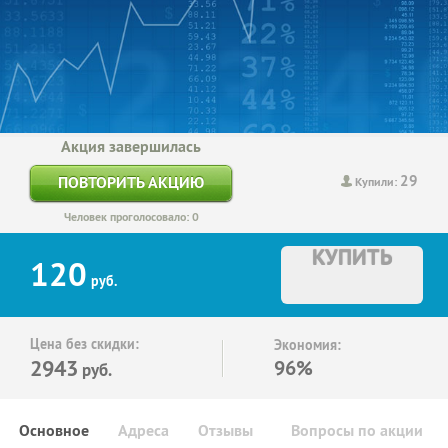
Акция завершилась
29
ПОВТОРИТЬ АКЦИЮ
Купили:
Человек проголосовало: 0
КУПИТЬ
120
руб.
Цена без скидки:
Экономия:
2943
96%
руб.
Основное
Адреса
Отзывы
Вопросы по акции