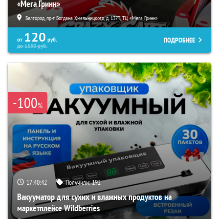
«Мега Гринн»
Белгород, пр-т Богдана Хмельницкого, д. 137Т, ТЦ «Мега Гринн»
120
ПОДРОБНЕЕ
от
руб.
до
1650
руб.
-100
%
17:40:41
Получили:
192
Вакууматор для сухих и влажных продуктов на
маркетплейсе Wildberries