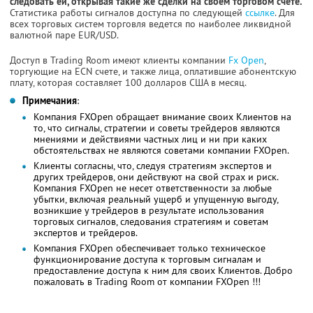
следовать ей, открывая такие же сделки на своем торговом счете.
Статистика работы сигналов доступна по следующей
ссылке
. Для
всех торговых систем торговля ведется по наиболее ликвидной
валютной паре EUR/USD.
Доступ в Trading Room имеют клиенты компании
Fx Open
,
торгующие на ECN счете, и также лица, оплатившие абонентскую
плату, которая составляет 100 долларов США в месяц.
Примечания
:
Компания FXOpen обращает внимание своих Клиентов на
то, что сигналы, стратегии и советы трейдеров являются
мнениями и действиями частных лиц и ни при каких
обстоятельствах не являются советами компании FXOpen.
Клиенты согласны, что, следуя стратегиям экспертов и
других трейдеров, они действуют на свой страх и риск.
Компания FXOpen не несет ответственности за любые
убытки, включая реальный ущерб и упущенную выгоду,
возникшие у трейдеров в результате использования
торговых сигналов, следования стратегиям и советам
экспертов и трейдеров.
Компания FXOpen обеспечивает только техническое
функционирование доступа к торговым сигналам и
предоставление доступа к ним для своих Клиентов. Добро
пожаловать в Trading Room от компании FXOpen !!!