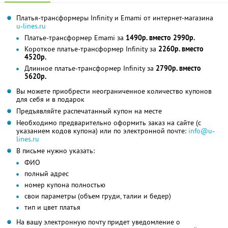
Платья-трансформеры Infinity и Emami от интернет-магазина
u-lines.ru
Платье-трансформер Emami за
1490р. вместо 2990р.
Короткое платье-трансформер Infinity за
2260р. вместо
4520р.
Длинное платье-трансформер Infinity за
2790р. вместо
5620р.
Вы можете приобрести неограниченное количество купонов
для себя и в подарок
Предъявляйте распечатанный купон на месте
Необходимо предварительно оформить заказ на сайте (с
указанием кодов купона) или по электронной почте:
info@u-
lines.ru
В письме нужно указать:
ФИО
полный адрес
номер купона полностью
свои параметры (объем груди, талии и бедер)
тип и цвет платья
На вашу электронную почту придет уведомление о