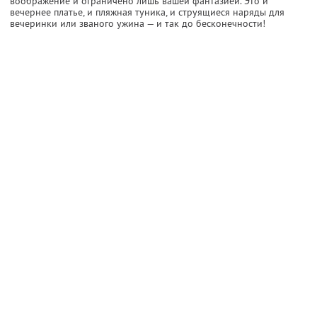
воображение и ограничено лишь вашей фантазией. Это и
вечернее платье, и пляжная туника, и струящиеся наряды для
вечеринки или званого ужина — и так до бесконечности!