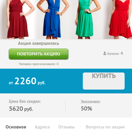
Акция завершилась
4
ПОВТОРИТЬ АКЦИЮ
Купили:
Человек проголосовало: 0
КУПИТЬ
2260
от
руб.
Цена без скидки:
Экономия:
5620
50%
руб.
Основное
Адреса
Отзывы
Вопросы по акции