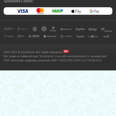
Принимаем к оплате:
2010-2026 © КупиКупон. Все права защищены.
Все права на товарный знак "КупиКупон" и на сайт www.kupikupon.ru принадлежат
OOO «Агентство цифровых решений» ИНН 7705523387, ОГРН 1127747063212