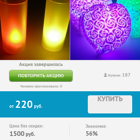
Акция завершилась
187
ПОВТОРИТЬ АКЦИЮ
Купили:
Человек проголосовало: 0
КУПИТЬ
220
от
руб.
Цена без скидки:
Экономия:
1500
56%
руб.