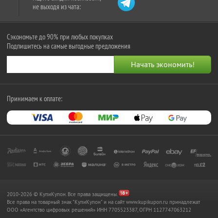
не выходя из чата:
Сэкономьте до 90% при любых покупках
Подпишитесь на самые выгодные предложения
Принимаем к оплате:
2010-2026 © КупиКупон. Все права защищены.
Все права на товарный знак "КупиКупон" и на сайт www.kupikupon.ru принадлежат
OOO «Агентство цифровых решений» ИНН 7705523387, ОГРН 1127747063212