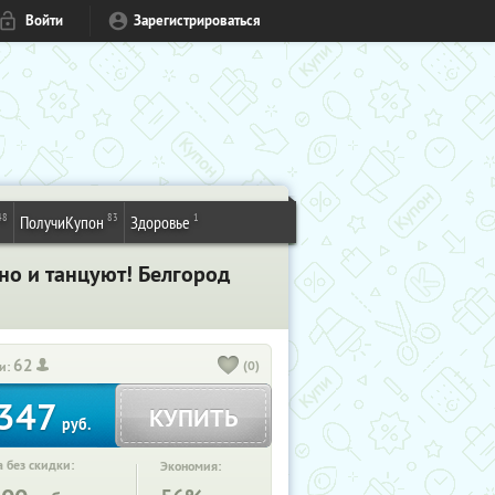
Войти
Зарегистрироваться
48
83
1
ПолучиКупон
Здоровье
 но и танцуют! Белгород
62
(0)
и:
347
КУПИТЬ
руб.
 без скидки:
Экономия: