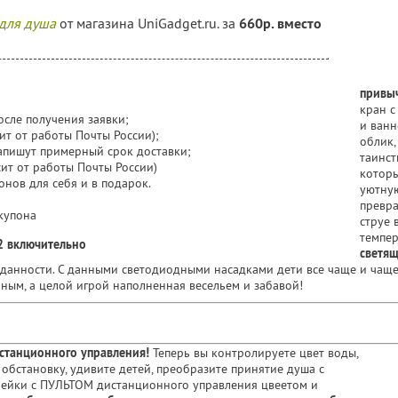
для душа
от магазина UniGadget.ru. за
660р. вместо
привы
кран с
после получения заявки;
и ван
сит от работы Почты России);
облик,
напишут примерный срок доставки;
таинст
сит от работы Почты России)
которы
нов для себя и в подарок.
уютную
превра
купона
струе 
темпе
2 включительно
светящ
данности. С данными светодиодными насадками дети все чаще и чаще
нным, а целой игрой наполненная весельем и забавой!
истанционного управления!
Теперь вы контролируете цвет воды,
обстановку, удивите детей, преобразите принятие душа с
ейки с ПУЛЬТОМ дистанционного управления цвеетом и