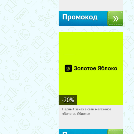
10с1
Промокод
-20
%
Первый заказ в сети магазинов
11:01:40
Получи первым!
«Золотое Яблоко»
Россия