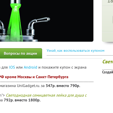
1
Узнай, как воспользоваться купоном
Вопросы по акции
Свет
а для
IOS
или
Android
и покажите купон с экрана
Создай
 РФ кроме Москвы и Санкт-Петербурга
магазина UniGadget.ru. за
347р. вместо 790р.
in">
Светодиодная семицветная лейка для душа с
 за
792р. вместо 1800р.