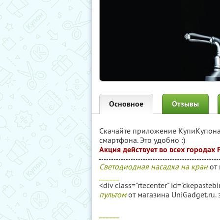
Основное
Отзывы
Скачайте приложение КупиКупон
смартфона. Это удобно :)
Акция действует во всех городах
Светодиодная насадка на кран
от 
______
<div class="rtecenter" id="ckepasteb
пультом
от магазина UniGadget.ru.
______