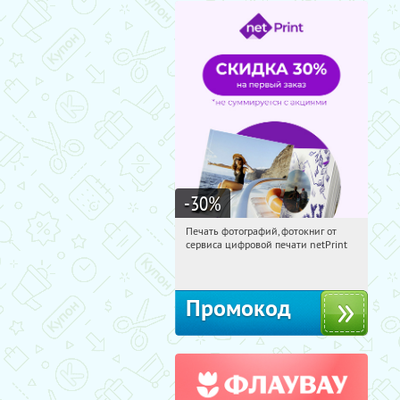
-30
%
Печать фотографий, фотокниг от
11:01:40
Получили:
4
сервиса цифровой печати netPrint
Россия
Промокод