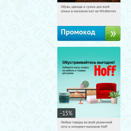
Обувь, одежда и сумки для всей
11:01:40
Получили:
32
семьи в магазине kari на Wildberries
Россия
Промокод
-15
%
Любые товары во всей розничной
11:01:40
Получили:
83
сети и интернет-магазине Hoff
Москва, 1-й Волоколамский проезд,