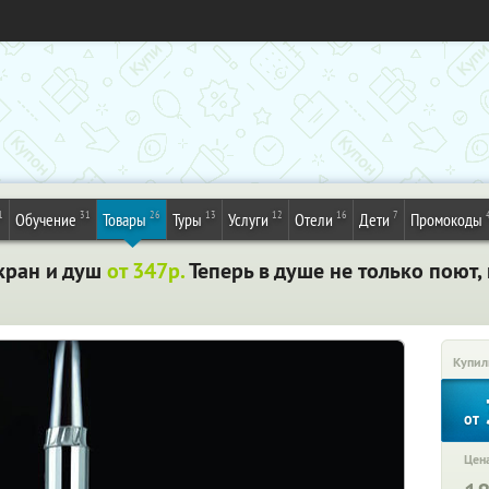
1
31
26
13
12
16
7
Обучение
Товары
Туры
Услуги
Отели
Дети
Промокоды
кран и душ
от 347р.
Теперь в душе не только поют,
Купил
от
Цена