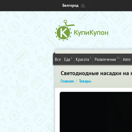
Белгород
6
1
25
Все
Еда
Красота
Развлечения
Авто
Светодиодные насадки на 
Главная
Товары