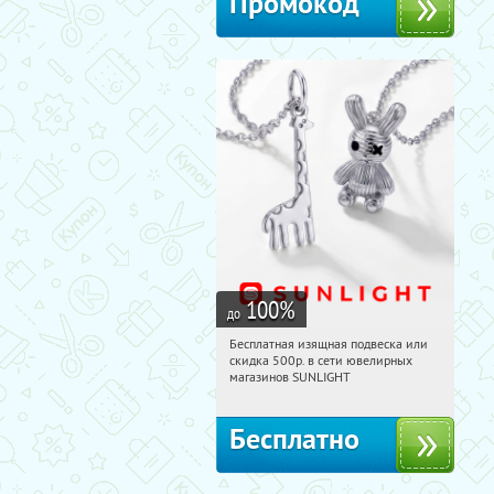
Промокод
100
%
до
Бесплатная изящная подвеска или
11:01:40
Получили:
74
скидка 500р. в сети ювелирных
Россия
магазинов SUNLIGHT
Бесплатно