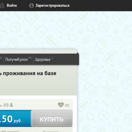
Войти
Зарегистрироваться
48
83
1
ПолучиКупон
Здоровье
ь проживания на базе
89
(0)
и:
150
КУПИТЬ
руб.
 без скидки: