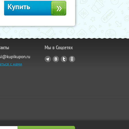
Купить
такты
Мы в Соцсетях
si@kupikupon.ru
аться с нами