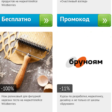
продуктов на маркетплейсе
«Счастливый взгляд»
Россия
Россия
Wildberries
Бесплатно
Промокод
-100
%
-11
%
Нож роликовый для фигурной
Курсы по разработке, маркетингу,
01:18:57
Получили:
265
01:18:57
Получи первым!
нарезки теста на маркетплейсе
дизайну и не только от школы
Россия
Россия
Wildberries
«Бруноям»