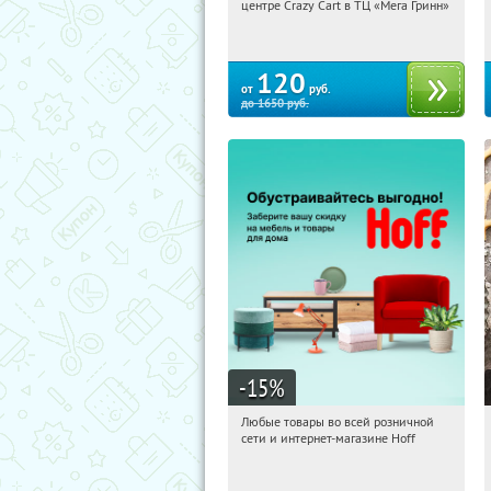
центре Crazy Cart в ТЦ «Мега Гринн»
Белгород, пр-т Богдана
Хмельницкого, д. 137Т, ТЦ «Мега
Гринн»
120
от
руб.
до
1650
руб.
-15
%
Любые товары во всей розничной
01:18:57
Получили:
83
сети и интернет-магазине Hoff
Москва, 1-й Волоколамский проезд,
10с1