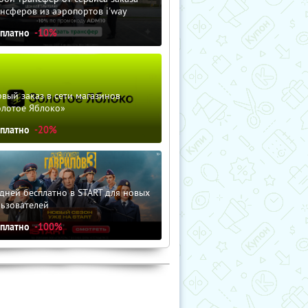
нсферов из аэропортов i'way
сплатно
-10%
вый заказ в сети магазинов
олотое Яблоко»
сплатно
-20%
дней бесплатно в START для новых
льзователей
сплатно
-100%