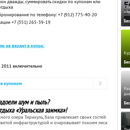
пон дважды, суммировать скидки по купонам или
Ра
отдыха
«Э
ронирование по телефону: +7 (912) 775-40-20
Бе
ации +7 (351) 265-39-19
и не входит в купон:
Кур
Бе
а 2011 включительно
ся купоном
Ра
дне
адоели шум и пыль?
Бе
тдыха «Уральская заимка»!
ого озера Тирикуль, база привлекает своих гостей
витой инфраструктурой и очаровывает покоем леса
Люб