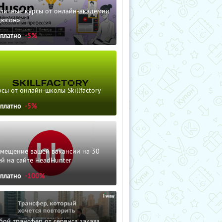
зличные курсы от онлайн-академии
дюсон»
сплатно
-5%
сы от онлайн-школы Skillfactory
сплатно
-5%
змещение вашей вакансии на 30
й на сайте HeadHunter
сплатно
-100%
ой трансфер от сервиса заказа