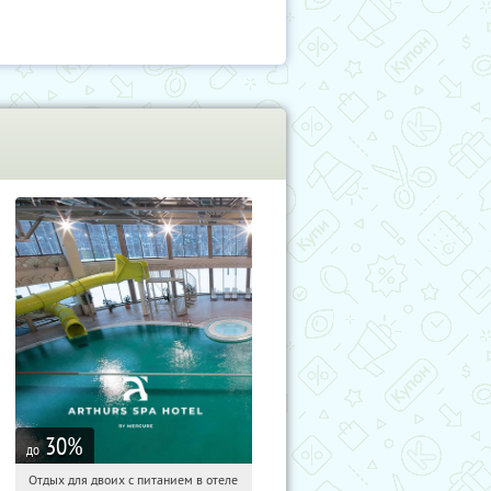
30
%
до
Отдых для двоих с питанием в отеле
01:18:57
Купи первым!