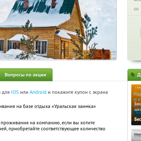
∞
Вопросы по акции
Д
а для
IOS
или
Android
и покажите купон с экрана
Бе
вания на базе отдыха «Уральская заимка»
шк
Бе
ь проживания на компанию, если вы хотите
ней, приобретайте соответствующее количество