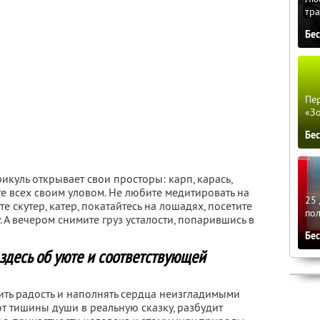
тра
Бе
Пер
«З
Бе
куль открывает свои просторы: карп, карась,
те всех своим уловом. Не любите медитировать на
25 
е скутер, катер, покатайтесь на лошадях, посетите
по
 А вечером снимите груз усталости, попарившись в
Бе
здесь об уюте и соответствующей
ть радость и наполнять сердца неизгладимыми
т тишины души в реальную сказку, разбудит