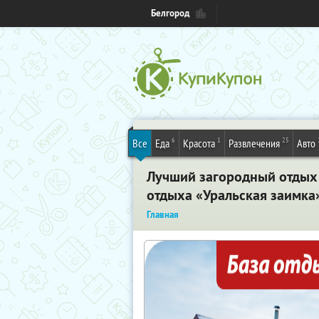
Белгород
6
1
25
Все
Еда
Красота
Развлечения
Авто
Лучший загородный отдых 
отдыха «Уральская заимка
Главная