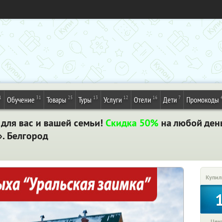
1
31
25
13
12
16
7
Обучение
Товары
Туры
Услуги
Отели
Дети
Промокоды
для вас и вашей семьи!
Скидка 50%
на любой ден
». Белгород
Купил
Цена