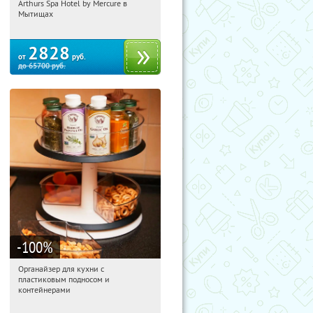
Arthurs Spa Hotel by Mercure в
Московская обл., г. Мытищи, д.
Мытищах
Ларево, ул. Хвойная, стр. 26
2828
от
руб.
до
65700
руб.
-100
%
Органайзер для кухни с
01:18:57
Получили:
312
пластиковым подносом и
Россия
контейнерами