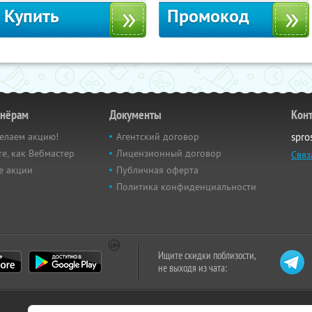
Купить
Промокод
тнёрам
Документы
Кон
елаем акцию!
Агентский договор
spro
е, как Вебмастер
Лицензионный договор
Связ
е акции
Публичная оферта
Политика конфиденциальности
Ищите скидки поблизости,
не выходя из чата: