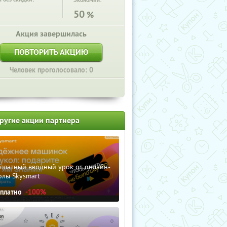
Экономия:
50
%
Акция завершилась
ПОВТОРИТЬ АКЦИЮ
Человек проголосовало: 0
ругие акции партнера
сплатный вводный урок от онлайн-
олы Skysmart
сплатно
-100%