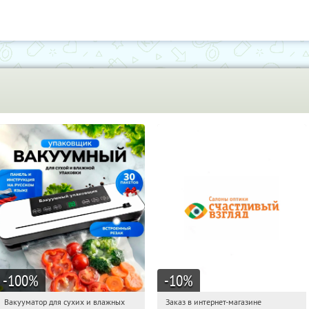
-100
%
-10
%
Вакууматор для сухих и влажных
Заказ в интернет-магазине
01:18:57
Получили:
180
01:18:57
Получи первым!