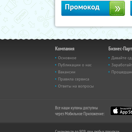
Промокод
Компания
Бизнес-Пар
Основное
Давайте сд
Публикации о нас
Заработайт
Вакансии
Прошедши
Правила сервиса
Ответы на вопросы
Все наши купоны доступны
через Мобильное Приложение:
Сэкономьте до 90% при любых покупках